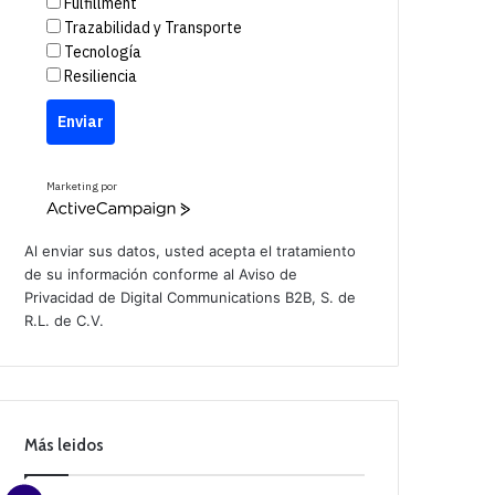
Fulfillment
Trazabilidad y Transporte
Tecnología
Resiliencia
Enviar
Marketing por
A
c
t
Al enviar sus datos, usted acepta el tratamiento
i
de su información conforme al
Aviso de
v
Privacidad
de Digital Communications B2B, S. de
e
C
R.L. de C.V.
a
m
p
a
i
g
n
Más leidos