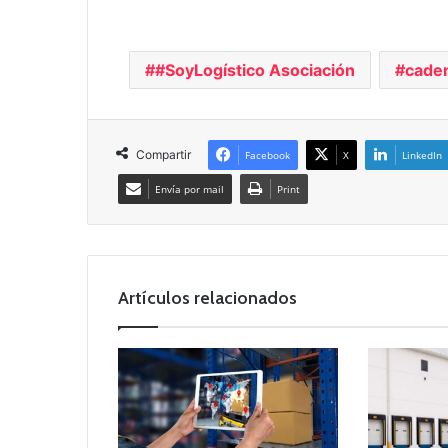
#SoyLogístico Asociación
caden
Compartir
Facebook
X
LinkedIn
Envía por mail
Print
Artículos relacionados