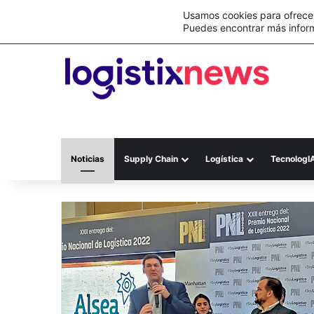
Lo último
Nueva Ley Aduanera eleva el costo de lo
Usamos cookies para ofrecer
Puedes encontrar más infor
Noticias
Supply Chain
Logística
TecnologI