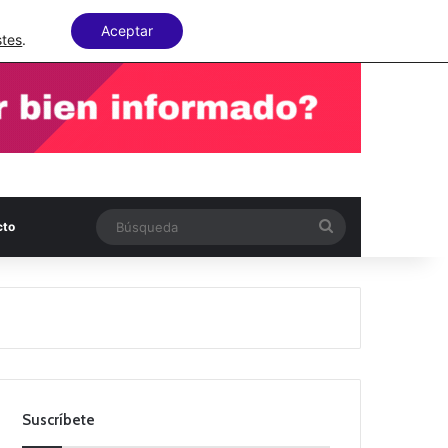
Facebook
X
LinkedIn
Random Articl
Aceptar
stes
.
Búsqueda
cto
Suscríbete