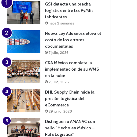
GS1 detecta una brecha
logística entre las PyMEs
fabricantes
hace 2 semanas
Nueva Ley Aduanera eleva el
costo de los errores
documentales
7 julio, 2026
C&A México completa la
implementación de su WMS
en la nube
2 julio, 2026
DHL Supply Chain mide la
presión logística del
eCommerce
29 junio, 2026
Distinguen a AMANAC con
sello “Hecho en México –
Ruta Logística”