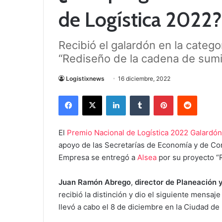
de Logística 2022?
Recibió el galardón en la categ
“Rediseño de la cadena de sumin
Logistixnews
16 diciembre, 2022
Facebook
X
LinkedIn
Tumblr
Pinterest
Reddit
El
Premio Nacional de Logística 2022 Galard
apoyo de las Secretarías de Economía y de Co
Empresa se entregó a
Alsea
por su proyecto “R
Juan Ramón Abrego
,
director de Planeación 
recibió la distinción y dio el siguiente mensaj
llevó a cabo el 8 de diciembre en la Ciudad de