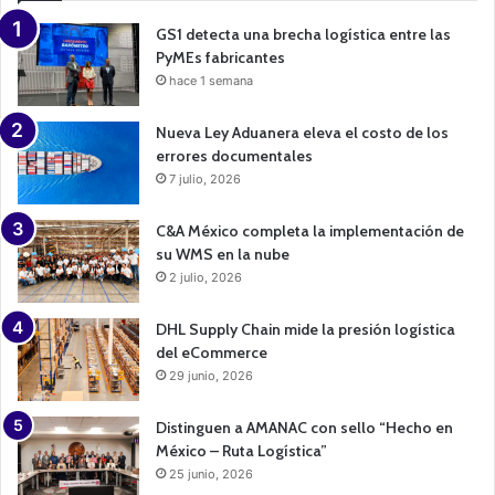
g
n
GS1 detecta una brecha logística entre las
PyMEs fabricantes
hace 1 semana
Nueva Ley Aduanera eleva el costo de los
errores documentales
7 julio, 2026
C&A México completa la implementación de
su WMS en la nube
2 julio, 2026
DHL Supply Chain mide la presión logística
del eCommerce
29 junio, 2026
Distinguen a AMANAC con sello “Hecho en
México – Ruta Logística”
25 junio, 2026