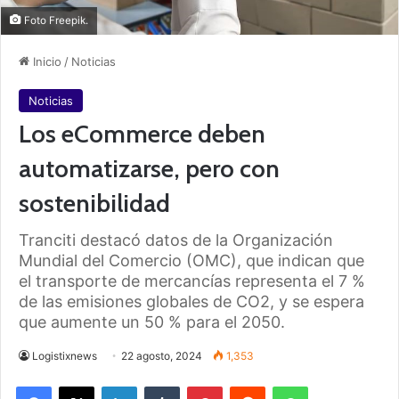
Foto Freepik.
Inicio
/
Noticias
Noticias
Los eCommerce deben
automatizarse, pero con
sostenibilidad
Tranciti destacó datos de la Organización
Mundial del Comercio (OMC), que indican que
el transporte de mercancías representa el 7 %
de las emisiones globales de CO2, y se espera
que aumente un 50 % para el 2050.
Logistixnews
22 agosto, 2024
1,353
Facebook
X
LinkedIn
Tumblr
Pinterest
Reddit
WhatsApp