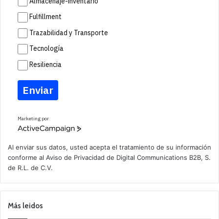
Almacenaje-inventario
Fulfillment
Trazabilidad y Transporte
Tecnología
Resiliencia
Enviar
Marketing por
A
c
t
Al enviar sus datos, usted acepta el tratamiento de su información
i
conforme al
Aviso de Privacidad
de Digital Communications B2B, S.
v
de R.L. de C.V.
e
C
a
m
p
Más leidos
a
i