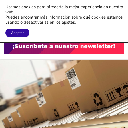
C&A México completa la implementación de su WMS en la nube
Usamos cookies para ofrecerte la mejor experiencia en nuestra
web.
Puedes encontrar más información sobre qué cookies estamos
Menu
B
usando o desactivarlas en los
ajustes
.
Aceptar