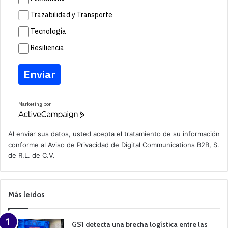
Trazabilidad y Transporte
Tecnología
Resiliencia
Enviar
Marketing por
A
c
t
Al enviar sus datos, usted acepta el tratamiento de su información
i
conforme al
Aviso de Privacidad
de Digital Communications B2B, S.
v
de R.L. de C.V.
e
C
a
m
p
Más leidos
a
i
g
n
GS1 detecta una brecha logística entre las