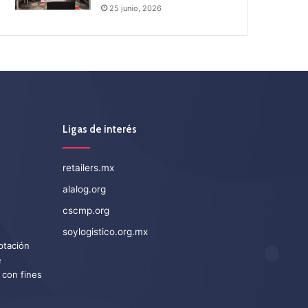
25 junio, 2026
Ligas de interés
retailers.mx
alalog.org
cscmp.org
soylogistico.org.mx
eptación
e
 con fines