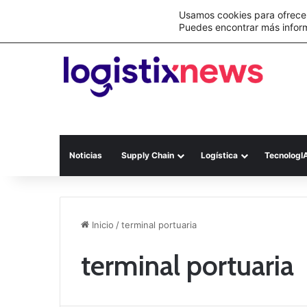
Lo último
Nueva Ley Aduanera eleva el costo de lo
Usamos cookies para ofrecer
Puedes encontrar más infor
Noticias
Supply Chain
Logística
TecnologI
Inicio
/
terminal portuaria
terminal portuaria