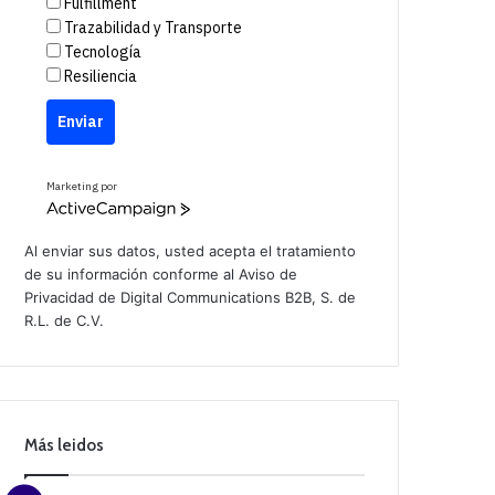
Fulfillment
Trazabilidad y Transporte
Tecnología
Resiliencia
Enviar
Marketing por
A
c
t
Al enviar sus datos, usted acepta el tratamiento
i
de su información conforme al
Aviso de
v
Privacidad
de Digital Communications B2B, S. de
e
C
R.L. de C.V.
a
m
p
a
i
g
n
Más leidos