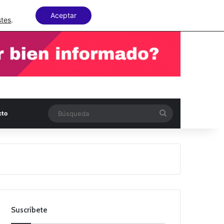
Facebook
X
LinkedIn
Random Articl
Aceptar
stes
.
Búsqueda
cto
Suscríbete