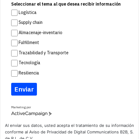
Seleccionar el tema al que desea recibir información
Logística
Supply chain
Almacenaje-inventario
Fulfillment
Trazabilidad y Transporte
Tecnología
Resiliencia
Enviar
Marketing por
A
c
t
Al enviar sus datos, usted acepta el tratamiento de su información
i
conforme al
Aviso de Privacidad
de Digital Communications B2B, S.
v
de R.L. de C.V.
e