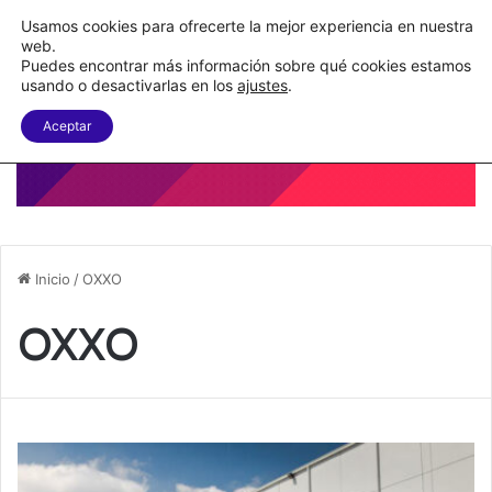
Nueva Ley Aduanera eleva el costo de los errores documentales
Usamos cookies para ofrecerte la mejor experiencia en nuestra
web.
Puedes encontrar más información sobre qué cookies estamos
Menu
B
usando o desactivarlas en los
ajustes
.
Aceptar
Inicio
/
OXXO
OXXO