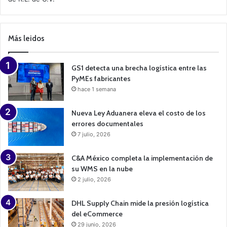
C
a
m
p
Más leidos
a
i
g
n
GS1 detecta una brecha logística entre las
PyMEs fabricantes
hace 1 semana
Nueva Ley Aduanera eleva el costo de los
errores documentales
7 julio, 2026
C&A México completa la implementación de
su WMS en la nube
2 julio, 2026
DHL Supply Chain mide la presión logística
del eCommerce
29 junio, 2026