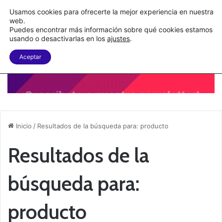
C&A México completa la implementación de su WMS en la nube
Usamos cookies para ofrecerte la mejor experiencia en nuestra
web.
Puedes encontrar más información sobre qué cookies estamos
Menu
B
usando o desactivarlas en los
ajustes
.
Aceptar
Inicio
/
Resultados de la búsqueda para: producto
Resultados de la
búsqueda para:
producto