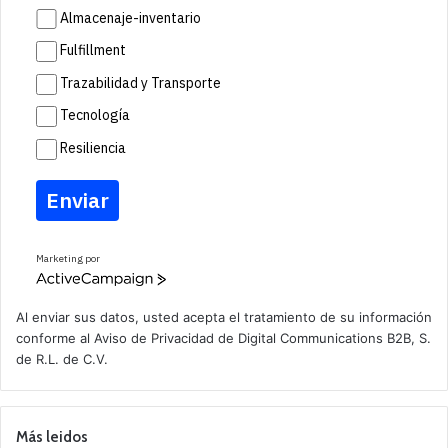
Almacenaje-inventario
Fulfillment
Trazabilidad y Transporte
Tecnología
Resiliencia
Enviar
Marketing por
A
c
t
Al enviar sus datos, usted acepta el tratamiento de su información
i
conforme al
Aviso de Privacidad
de Digital Communications B2B, S.
v
de R.L. de C.V.
e
C
a
m
p
Más leidos
a