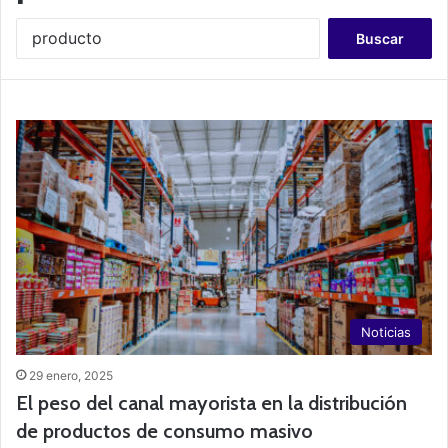
B
u
s
c
a
r
:
Noticias
29 enero, 2025
El peso del canal mayorista en la distribución
de productos de consumo masivo