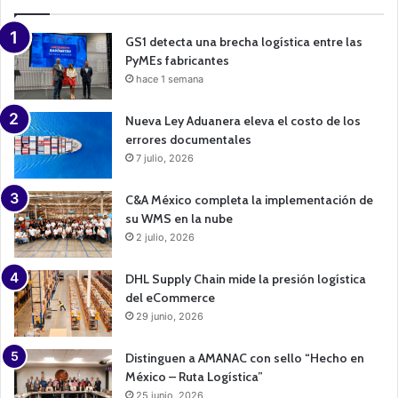
i
g
n
GS1 detecta una brecha logística entre las
PyMEs fabricantes
hace 1 semana
Nueva Ley Aduanera eleva el costo de los
errores documentales
7 julio, 2026
C&A México completa la implementación de
su WMS en la nube
2 julio, 2026
DHL Supply Chain mide la presión logística
del eCommerce
29 junio, 2026
Distinguen a AMANAC con sello “Hecho en
México – Ruta Logística”
25 junio, 2026