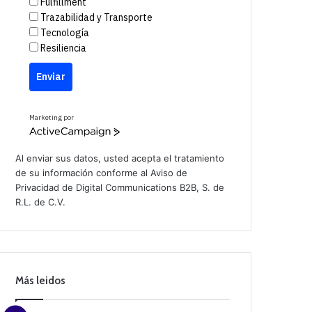
Fulfillment
Trazabilidad y Transporte
Tecnología
Resiliencia
Enviar
Marketing por
A
c
t
Al enviar sus datos, usted acepta el tratamiento
i
de su información conforme al
Aviso de
v
Privacidad
de Digital Communications B2B, S. de
e
C
R.L. de C.V.
a
m
p
a
i
g
n
Más leidos