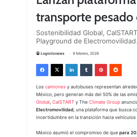
transporte pesado
Sostenibilidad Global, CalSTART
Playground de Electromovilidad
Logistixnews
9 febrero, 2026
Facebook
X
LinkedIn
Tumblr
Pinterest
Reddit
Los
camiones
y autobuses representan alreded
México, pero generan más del 50% de las emis
Global
,
CalSTART
y The
Climate Group
anuncia
Electromovilidad
, una plataforma que busca c
incertidumbre en la transición hacia vehículo
México asumió el compromiso de que
para 20