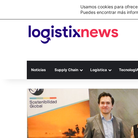
Lo último
C&A México completa la implementación 
Usamos cookies para ofrecer
Puedes encontrar más infor
Noticias
Supply Chain
Logística
TecnologI