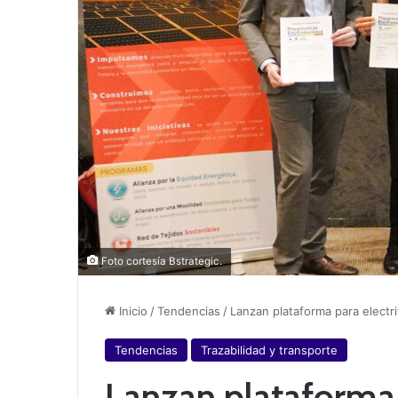
Foto cortesía Bstrategic.
Inicio
/
Tendencias
/
Lanzan plataforma para electr
Tendencias
Trazabilidad y transporte
Lanzan plataforma p