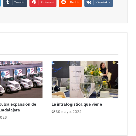
Tumblr
Pinterest
Reddit
VKontakte
pulsa expansión de
La intralogística que viene
uadalajara
30 mayo, 2024
2026