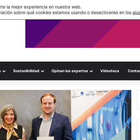
de su WMS en la nube
te la mejor experiencia en nuestra web.
mación sobre qué cookies estamos usando o desactivarlas en los
aju
A
Sostenibilidad
Opinan los expertos
Videoteca
Conta