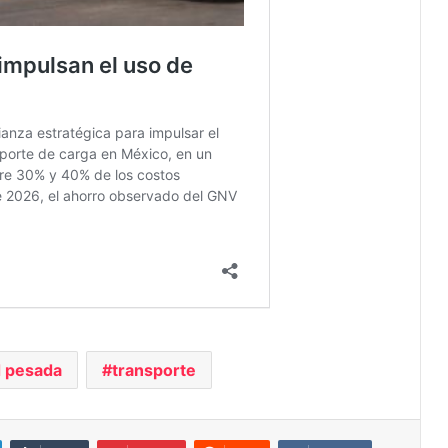
d pesada
transporte