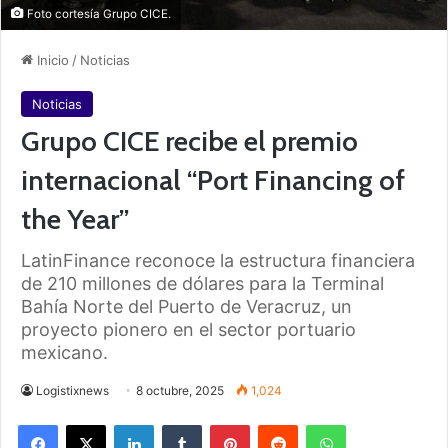
Foto cortesía Grupo CICE.
Inicio
/
Noticias
Noticias
Grupo CICE recibe el premio
internacional “Port Financing of
the Year”
LatinFinance reconoce la estructura financiera
de 210 millones de dólares para la Terminal
Bahía Norte del Puerto de Veracruz, un
proyecto pionero en el sector portuario
mexicano.
Logistixnews
8 octubre, 2025
1,024
Facebook
X
LinkedIn
Tumblr
Pinterest
Reddit
WhatsApp