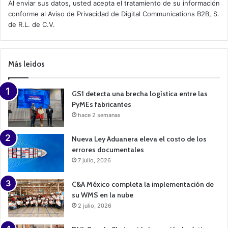
t
Al enviar sus datos, usted acepta el tratamiento de su información
i
conforme al
Aviso de Privacidad
de Digital Communications B2B, S.
v
de R.L. de C.V.
e
C
a
m
p
Más leidos
a
i
g
n
GS1 detecta una brecha logística entre las
PyMEs fabricantes
hace 2 semanas
Nueva Ley Aduanera eleva el costo de los
errores documentales
7 julio, 2026
C&A México completa la implementación de
su WMS en la nube
2 julio, 2026