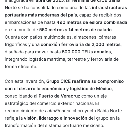
Inaugurada en
abril de 2025
, la
Terminal de CICE Bahía
Norte
se ha consolidado como una de las
infraestructuras
portuarias más modernas del país
, capaz de recibir dos
embarcaciones de hasta
490 metros de eslora combinada
en su muelle de
550 metros
y
14 metros de calado
.
Cuenta con patios multimodales, almacenes, cámaras
frigoríficas y una
conexión ferroviaria de 2,000 metros
,
diseñada para mover hasta
500,000 TEUs anuales
,
integrando logística marítima, terrestre y ferroviaria de
forma eficiente.
Con esta inversión,
Grupo CICE reafirma su compromiso
con el desarrollo económico y logístico de México
,
consolidando al
Puerto de Veracruz
como un eje
estratégico del comercio exterior nacional. El
reconocimiento de
LatinFinance
al proyecto Bahía Norte
refleja la
visión, liderazgo e innovación
del grupo en la
transformación del sistema portuario mexicano.