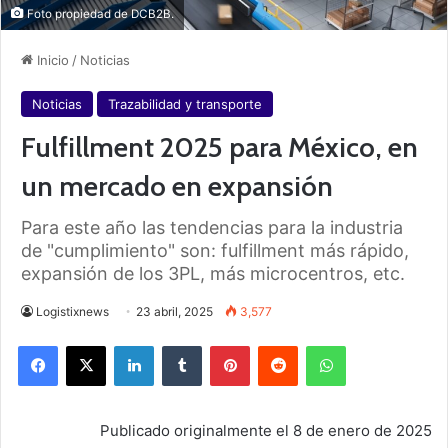
Foto propiedad de DCB2B.
Inicio
/
Noticias
Noticias
Trazabilidad y transporte
Fulfillment 2025 para México, en
un mercado en expansión
Para este año las tendencias para la industria
de "cumplimiento" son: fulfillment más rápido,
expansión de los 3PL, más microcentros, etc.
Logistixnews
23 abril, 2025
3,577
Facebook
X
LinkedIn
Tumblr
Pinterest
Reddit
WhatsApp
Publicado originalmente el 8 de enero de 2025