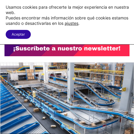
C&A México completa la implementación de su WMS en la nube
Usamos cookies para ofrecerte la mejor experiencia en nuestra
web.
Puedes encontrar más información sobre qué cookies estamos
Menu
B
usando o desactivarlas en los
ajustes
.
Aceptar