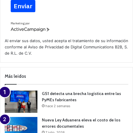
Enviar
Marketing por
A
c
t
Al enviar sus datos, usted acepta el tratamiento de su información
i
conforme al
Aviso de Privacidad
de Digital Communications B2B, S.
v
de R.L. de C.V.
e
C
a
m
p
Más leidos
a
i
g
n
GS1 detecta una brecha logística entre las
PyMEs fabricantes
hace 2 semanas
Nueva Ley Aduanera eleva el costo de los
errores documentales
7 julio, 2026