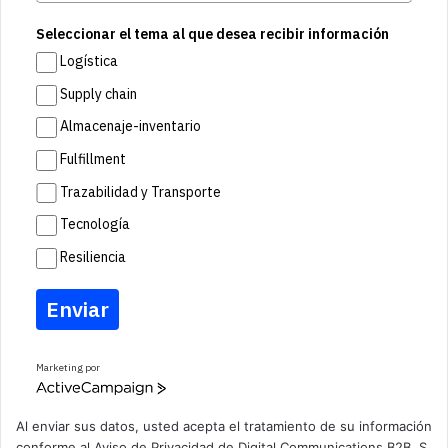
Seleccionar el tema al que desea recibir información
Logística
Supply chain
Almacenaje-inventario
Fulfillment
Trazabilidad y Transporte
Tecnología
Resiliencia
Enviar
Marketing por
A
c
t
Al enviar sus datos, usted acepta el tratamiento de su información
i
conforme al
Aviso de Privacidad
de Digital Communications B2B, S.