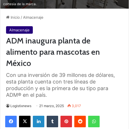
cortesía de la marca.
Inicio
/
Almacenaje
Almacenaje
ADM inaugura planta de
alimento para mascotas en
México
Con una inversión de 39 millones de dólares,
esta planta cuenta con tres líneas de
producción y es la primera de su tipo para
ADM® en el país.
Logistixnews
21 marzo, 2025
3,017
Facebook
X
LinkedIn
Tumblr
Pinterest
Reddit
WhatsApp