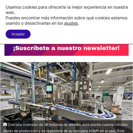
C&A México completa la implementación de su WMS en la nube
Usamos cookies para ofrecerte la mejor experiencia en nuestra
web.
Puedes encontrar más información sobre qué cookies estamos
Menu
B
usando o desactivarlas en los
ajustes
.
Aceptar
Con una inversión de 39 millones de dólares, esta planta cuenta con tres
líneas de producción y es la primera de su tipo para ADM® en el país. Foto