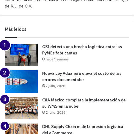
v
de R.L. de C.V.
e
C
a
m
p
Más leidos
a
i
g
n
GS1 detecta una brecha logística entre las
PyMEs fabricantes
hace 1 semana
Nueva Ley Aduanera eleva el costo de los
errores documentales
7 julio, 2026
C&A México completa la implementación de
su WMS en la nube
2 julio, 2026
DHL Supply Chain mide la presión logística
del eCommerce