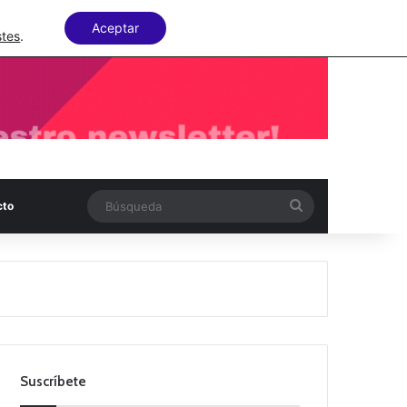
Facebook
X
LinkedIn
Random Articl
Aceptar
stes
.
Búsqueda
cto
Suscríbete