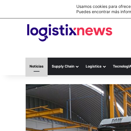
Lo último
C&A México completa la implementación 
Usamos cookies para ofrecer
Puedes encontrar más infor
Noticias
Supply Chain
Logística
TecnologI