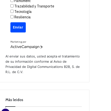
Fulfillment
Trazabilidad y Transporte
Tecnología
Resiliencia
Enviar
Marketing por
A
c
t
Al enviar sus datos, usted acepta el tratamiento
i
de su información conforme al
Aviso de
v
Privacidad
de Digital Communications B2B, S. de
e
C
R.L. de C.V.
a
m
p
a
i
g
n
Más leidos