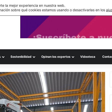
de su WMS en la nube
te la mejor experiencia en nuestra web.
mación sobre qué cookies estamos usando o desactivarlas en los
aju
A
Sostenibilidad
Opinan los expertos
Videoteca
Conta