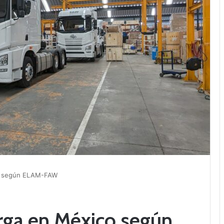
co según ELAM-FAW
arga en México según