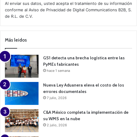
t
Al enviar sus datos, usted acepta el tratamiento de su información
i
conforme al
Aviso de Privacidad
de Digital Communications B2B, S.
v
de R.L. de C.V.
e
C
a
m
p
Más leidos
a
i
g
n
GS1 detecta una brecha logística entre las
PyMEs fabricantes
hace 1 semana
Nueva Ley Aduanera eleva el costo de los
errores documentales
7 julio, 2026
C&A México completa la implementación de
su WMS en la nube
2 julio, 2026