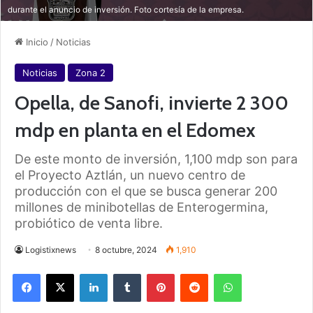
durante el anuncio de inversión. Foto cortesía de la empresa.
Inicio
/
Noticias
Noticias
Zona 2
Opella, de Sanofi, invierte 2 300
mdp en planta en el Edomex
De este monto de inversión, 1,100 mdp son para
el Proyecto Aztlán, un nuevo centro de
producción con el que se busca generar 200
millones de minibotellas de Enterogermina,
probiótico de venta libre.
Logistixnews
8 octubre, 2024
1,910
Facebook
X
LinkedIn
Tumblr
Pinterest
Reddit
WhatsApp