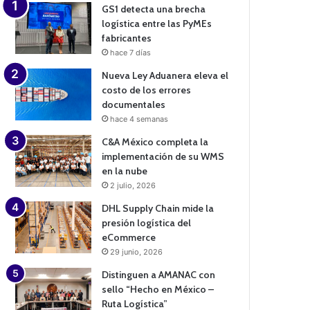
GS1 detecta una brecha
logística entre las PyMEs
fabricantes
hace 7 días
Nueva Ley Aduanera eleva el
costo de los errores
documentales
hace 4 semanas
C&A México completa la
implementación de su WMS
en la nube
2 julio, 2026
DHL Supply Chain mide la
presión logística del
eCommerce
29 junio, 2026
Distinguen a AMANAC con
sello “Hecho en México –
Ruta Logística”