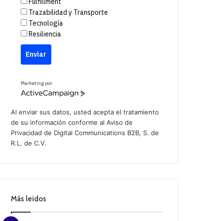
Fulfillment
Trazabilidad y Transporte
Tecnología
Resiliencia
Enviar
Marketing por
A
c
t
Al enviar sus datos, usted acepta el tratamiento
i
de su información conforme al
Aviso de
v
Privacidad
de Digital Communications B2B, S. de
e
C
R.L. de C.V.
a
m
p
a
i
g
n
Más leidos