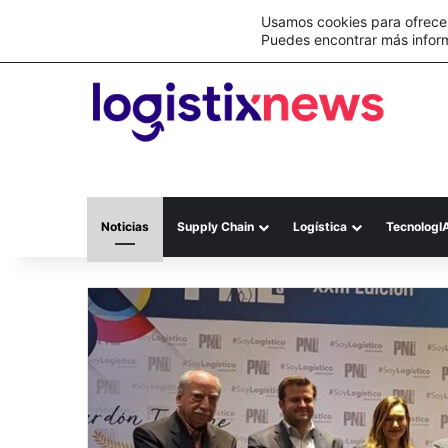
Lo último
C&A México completa la implementación 
Usamos cookies para ofrecer
Puedes encontrar más infor
Noticias
Supply Chain
Logística
TecnologI