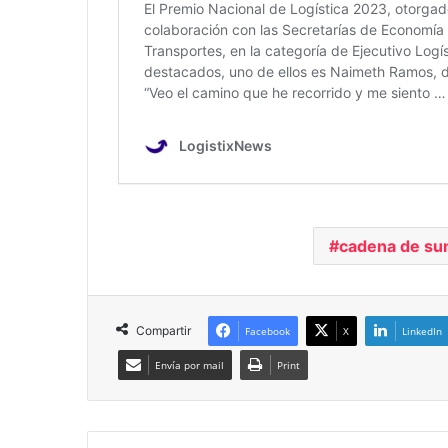
cadena de su
Compartir
Facebook
X
LinkedIn
Envía por mail
Print