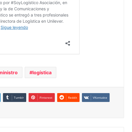
ministro
logística
Tumblr
Pinterest
Reddit
VKontakte