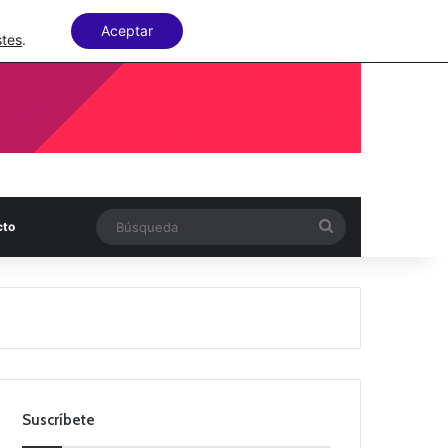
Facebook
X
LinkedIn
Random Articl
Aceptar
stes
.
Búsqueda
cto
Suscríbete