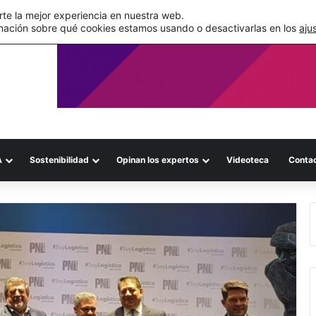
de su WMS en la nube
te la mejor experiencia en nuestra web.
mación sobre qué cookies estamos usando o desactivarlas en los
aju
A
Sostenibilidad
Opinan los expertos
Videoteca
Conta