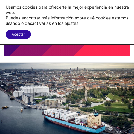
Nueva Ley Aduanera eleva el costo de los errores documentales
Usamos cookies para ofrecerte la mejor experiencia en nuestra
web.
Puedes encontrar más información sobre qué cookies estamos
Menu
B
usando o desactivarlas en los
ajustes
.
Aceptar