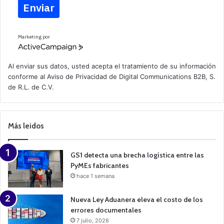
Enviar
Marketing por
A
c
t
Al enviar sus datos, usted acepta el tratamiento de su información
i
conforme al
Aviso de Privacidad
de Digital Communications B2B, S.
v
de R.L. de C.V.
e
C
a
m
p
Más leidos
a
i
g
n
GS1 detecta una brecha logística entre las
PyMEs fabricantes
hace 1 semana
Nueva Ley Aduanera eleva el costo de los
errores documentales
7 julio, 2026