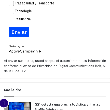
Trazabilidad y Transporte
Tecnología
Resiliencia
Enviar
Marketing por
A
c
t
Al enviar sus datos, usted acepta el tratamiento de su información
i
conforme al
Aviso de Privacidad
de Digital Communications B2B, S.
v
de R.L. de C.V.
e
C
a
m
p
Más leidos
a
i
g
n
GS1 detecta una brecha logística entre las
PyMEs fabricantes