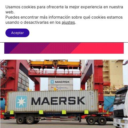
Nueva Ley Aduanera eleva el costo de los errores documentales
Usamos cookies para ofrecerte la mejor experiencia en nuestra
web.
Puedes encontrar más información sobre qué cookies estamos
Menu
B
usando o desactivarlas en los
ajustes
.
Aceptar