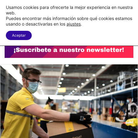
C&A México completa la implementación de su WMS en la nube
Usamos cookies para ofrecerte la mejor experiencia en nuestra
web.
Puedes encontrar más información sobre qué cookies estamos
Menu
B
usando o desactivarlas en los
ajustes
.
Aceptar