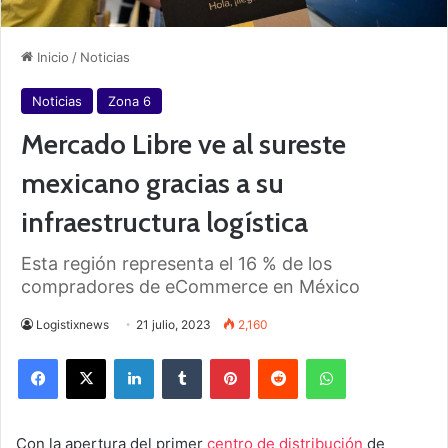
Inicio
/
Noticias
Noticias
Zona 6
Mercado Libre ve al sureste
mexicano gracias a su
infraestructura logística
Esta región representa el 16 % de los
compradores de eCommerce en México
Logistixnews
21 julio, 2023
2,160
Facebook
X
LinkedIn
Tumblr
Pinterest
Reddit
WhatsApp
Con la apertura del primer
centro de distribución
de