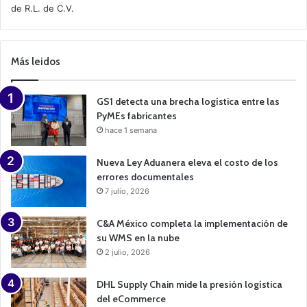
de R.L. de C.V.
e
C
a
m
p
Más leidos
a
i
g
n
GS1 detecta una brecha logística entre las
PyMEs fabricantes
hace 1 semana
Nueva Ley Aduanera eleva el costo de los
errores documentales
7 julio, 2026
C&A México completa la implementación de
su WMS en la nube
2 julio, 2026
DHL Supply Chain mide la presión logística
del eCommerce