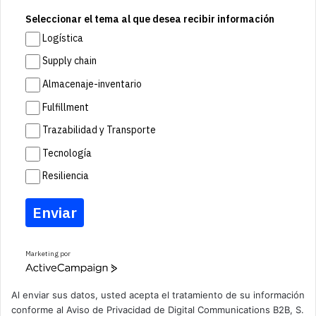
Seleccionar el tema al que desea recibir información
Logística
Supply chain
Almacenaje-inventario
Fulfillment
Trazabilidad y Transporte
Tecnología
Resiliencia
Enviar
Marketing por
A
c
t
Al enviar sus datos, usted acepta el tratamiento de su información
i
conforme al
Aviso de Privacidad
de Digital Communications B2B, S.
v