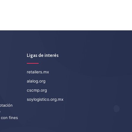
Ligas de interés
retailers.mx
alalog.org
cscmp.org
soylogistico.org.mx
eptación
e
 con fines