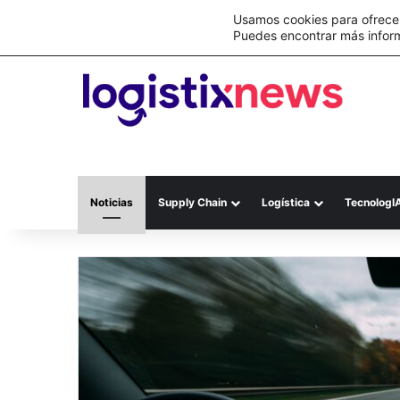
Lo último
Nueva Ley Aduanera eleva el costo de lo
Usamos cookies para ofrecer
Puedes encontrar más infor
Noticias
Supply Chain
Logística
TecnologI