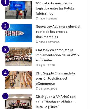
GS1 detecta una brecha
logística entre las PyMEs
fabricantes
hace 1 semana
Nueva Ley Aduanera eleva el
costo de los errores
documentales
hace 4 semanas
C&A México completa la
implementación de su WMS
en la nube
2 julio, 2026
DHL Supply Chain mide la
presión logística del
eCommerce
29 junio, 2026
Distinguen a AMANAC con
sello “Hecho en México –
Ruta Logística”