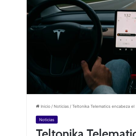
Inicio
/
Noticias
/
Teltonika Telematics encabeza el 
Noticias
Teltonika Telemati