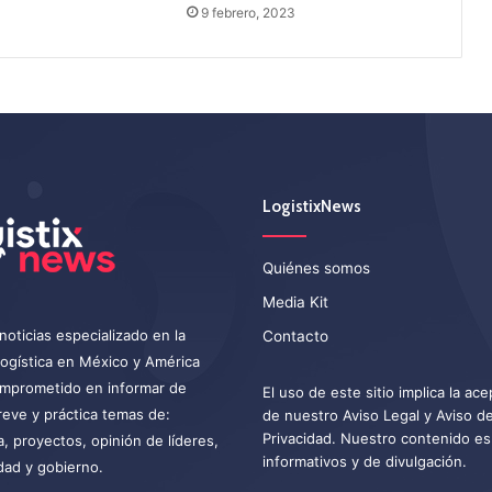
9 febrero, 2023
LogistixNews
Quiénes somos
Media Kit
noticias especializado en la
Contacto
 logística en México y América
omprometido en informar de
El uso de este sitio implica la ac
eve y práctica temas de:
de nuestro
Aviso Legal
y
Aviso d
Privacidad
. Nuestro contenido es
a, proyectos, opinión de líderes,
informativos y de divulgación.
dad y gobierno.