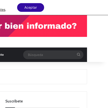
Facebook
X
LinkedIn
Random Articl
Aceptar
stes
.
Búsqueda
cto
Suscríbete