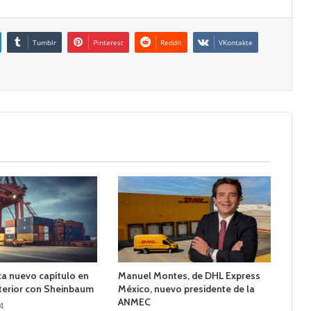
Tumblr
Pinterest
Reddit
VKontakte
 nuevo capítulo en
Manuel Montes, de DHL Express
terior con Sheinbaum
México, nuevo presidente de la
ANMEC
24