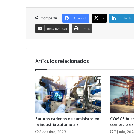
Compartir
Facebook
X
LinkedIn
Envía por mail
Print
Artículos relacionados
Futuras cadenas de suministro en
COMCE busca
la industria automotriz
comercio ex
3 octubre, 2023
7 junio, 20