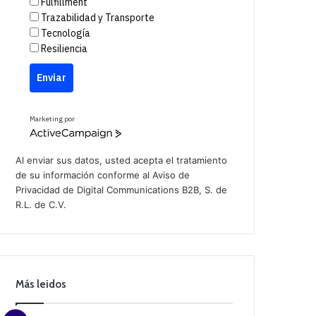
Fulfillment
Trazabilidad y Transporte
Tecnología
Resiliencia
Enviar
Marketing por
A
c
t
Al enviar sus datos, usted acepta el tratamiento
i
de su información conforme al
Aviso de
v
Privacidad
de Digital Communications B2B, S. de
e
C
R.L. de C.V.
a
m
p
a
i
g
n
Más leidos