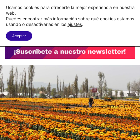
C&A México completa la implementación de su WMS en la nube
Usamos cookies para ofrecerte la mejor experiencia en nuestra
web.
Puedes encontrar más información sobre qué cookies estamos
Menu
B
usando o desactivarlas en los
ajustes
.
Aceptar