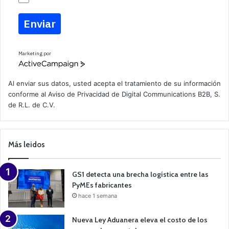
Enviar
Marketing por
A
c
t
Al enviar sus datos, usted acepta el tratamiento de su información
i
conforme al
Aviso de Privacidad
de Digital Communications B2B, S.
v
de R.L. de C.V.
e
C
a
m
p
Más leidos
a
i
g
n
GS1 detecta una brecha logística entre las
PyMEs fabricantes
hace 1 semana
Nueva Ley Aduanera eleva el costo de los