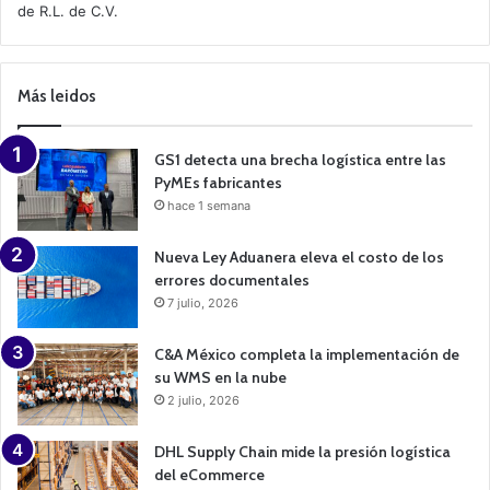
de R.L. de C.V.
e
C
a
m
p
Más leidos
a
i
g
n
GS1 detecta una brecha logística entre las
PyMEs fabricantes
hace 1 semana
Nueva Ley Aduanera eleva el costo de los
errores documentales
7 julio, 2026
C&A México completa la implementación de
su WMS en la nube
2 julio, 2026
DHL Supply Chain mide la presión logística
del eCommerce