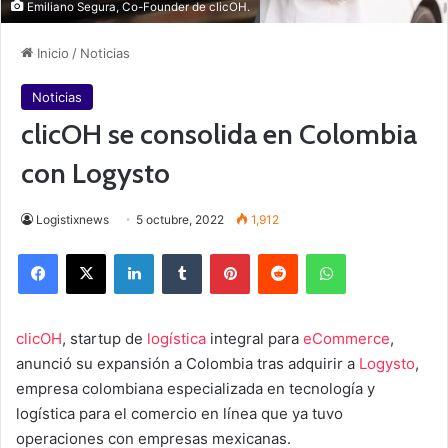
Emiliano Segura, Co-Founder de clicOH.
Inicio
/
Noticias
Noticias
clicOH se consolida en Colombia
con Logysto
Logistixnews
5 octubre, 2022
1,912
Facebook
X
LinkedIn
Tumblr
Pinterest
Reddit
WhatsApp
clicOH
, startup de
logística
integral para
eCommerce
,
anunció su expansión a Colombia tras adquirir a
Logysto
,
empresa colombiana especializada en tecnología y
logística para el comercio en línea que ya tuvo
operaciones con empresas mexicanas.