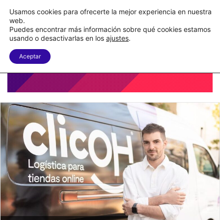
Nueva Ley Aduanera eleva el costo de los errores documentales
Usamos cookies para ofrecerte la mejor experiencia en nuestra
web.
Puedes encontrar más información sobre qué cookies estamos
Menu
B
usando o desactivarlas en los
ajustes
.
Aceptar