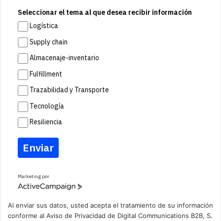
Seleccionar el tema al que desea recibir información
Logística
Supply chain
Almacenaje-inventario
Fulfillment
Trazabilidad y Transporte
Tecnología
Resiliencia
Enviar
Marketing por
A
c
t
Al enviar sus datos, usted acepta el tratamiento de su información
i
conforme al
Aviso de Privacidad
de Digital Communications B2B, S.
v