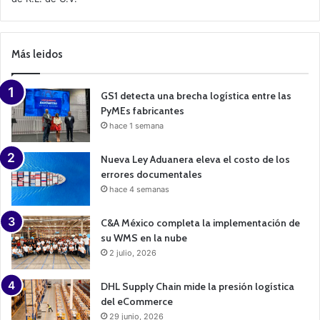
C
a
m
p
Más leidos
a
i
g
n
GS1 detecta una brecha logística entre las
PyMEs fabricantes
hace 1 semana
Nueva Ley Aduanera eleva el costo de los
errores documentales
hace 4 semanas
C&A México completa la implementación de
su WMS en la nube
2 julio, 2026
DHL Supply Chain mide la presión logística
del eCommerce
29 junio, 2026