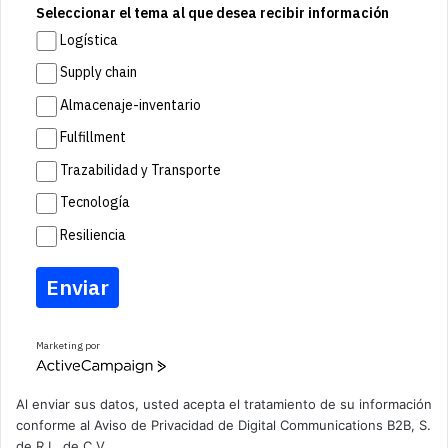
Seleccionar el tema al que desea recibir información
Logística
Supply chain
Almacenaje-inventario
Fulfillment
Trazabilidad y Transporte
Tecnología
Resiliencia
Enviar
Marketing por
A
c
t
Al enviar sus datos, usted acepta el tratamiento de su información
i
conforme al
Aviso de Privacidad
de Digital Communications B2B, S.
v
de R.L. de C.V.
e