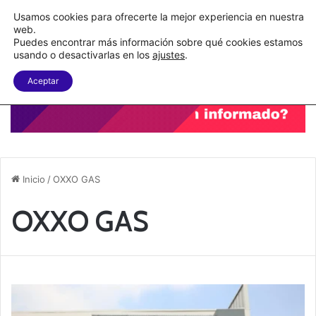
Nueva Ley Aduanera eleva el costo de los errores documentales
Usamos cookies para ofrecerte la mejor experiencia en nuestra
web.
Puedes encontrar más información sobre qué cookies estamos
Menu
B
usando o desactivarlas en los
ajustes
.
Aceptar
Inicio
/
OXXO GAS
OXXO GAS