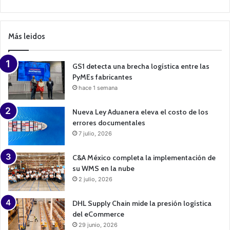
C
a
m
p
Más leidos
a
i
g
n
GS1 detecta una brecha logística entre las
PyMEs fabricantes
hace 1 semana
Nueva Ley Aduanera eleva el costo de los
errores documentales
7 julio, 2026
C&A México completa la implementación de
su WMS en la nube
2 julio, 2026
DHL Supply Chain mide la presión logística
del eCommerce
29 junio, 2026