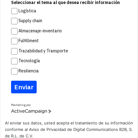
Seleccionar el tema al que desea recibir información
Logística
Supply chain
Almacenaje-inventario
Fulfillment
Trazabilidad y Transporte
Tecnología
Resiliencia
Enviar
Marketing por
A
c
t
Al enviar sus datos, usted acepta el tratamiento de su información
i
conforme al
Aviso de Privacidad
de Digital Communications B2B, S.
v
de R.L. de C.V.
e