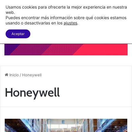
Nueva Ley Aduanera eleva el costo de los errores documentales
Usamos cookies para ofrecerte la mejor experiencia en nuestra
web.
Puedes encontrar más información sobre qué cookies estamos
Menu
B
usando o desactivarlas en los
ajustes
.
Aceptar
Inicio
/
Honeywell
Honeywell