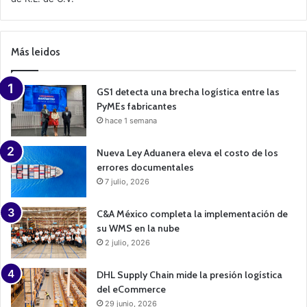
C
a
m
p
Más leidos
a
i
g
n
GS1 detecta una brecha logística entre las
PyMEs fabricantes
hace 1 semana
Nueva Ley Aduanera eleva el costo de los
errores documentales
7 julio, 2026
C&A México completa la implementación de
su WMS en la nube
2 julio, 2026
DHL Supply Chain mide la presión logística
del eCommerce
29 junio, 2026