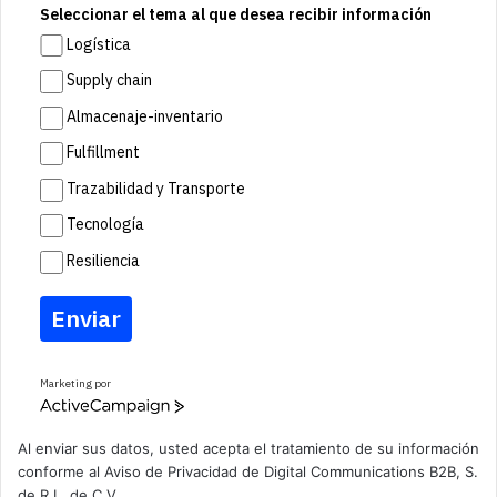
Seleccionar el tema al que desea recibir información
Logística
Supply chain
Almacenaje-inventario
Fulfillment
Trazabilidad y Transporte
Tecnología
Resiliencia
Enviar
Marketing por
A
c
t
Al enviar sus datos, usted acepta el tratamiento de su información
i
conforme al
Aviso de Privacidad
de Digital Communications B2B, S.
v
de R.L. de C.V.
e