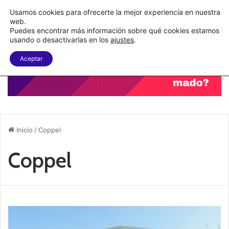
Nueva Ley Aduanera eleva el costo de los errores documentales
Usamos cookies para ofrecerte la mejor experiencia en nuestra
web.
Puedes encontrar más información sobre qué cookies estamos
Menu
B
usando o desactivarlas en los
ajustes
.
Aceptar
Inicio
/
Coppel
Coppel