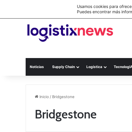
Lo último
Nueva Ley Aduanera eleva el costo de lo
Usamos cookies para ofrecer
Puedes encontrar más infor
Noticias
Supply Chain
Logística
TecnologI
Inicio
/
Bridgestone
Bridgestone