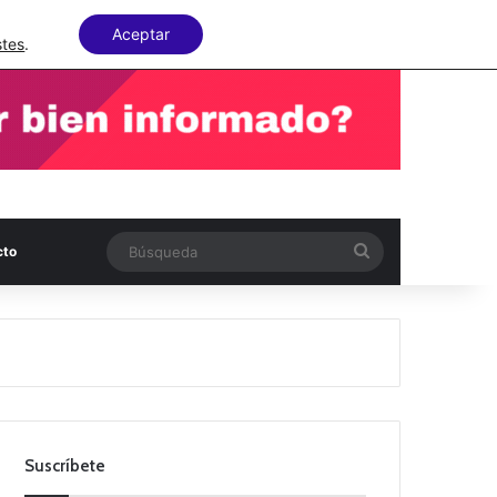
Facebook
X
LinkedIn
Random Articl
Aceptar
stes
.
Búsqueda
cto
Suscríbete