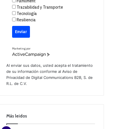
Fulfillment
Trazabilidad y Transporte
Tecnología
Resiliencia
Enviar
Marketing por
A
c
t
Al enviar sus datos, usted acepta el tratamiento
i
de su información conforme al
Aviso de
v
Privacidad
de Digital Communications B2B, S. de
e
C
R.L. de C.V.
a
m
p
a
i
g
n
Más leidos