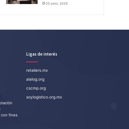
25 junio, 2026
Ligas de interés
retailers.mx
alalog.org
cscmp.org
soylogistico.org.mx
eptación
e
 con fines