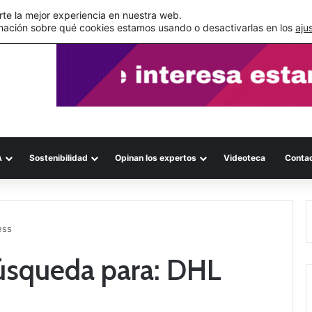
s errores documentales
te la mejor experiencia en nuestra web.
mación sobre qué cookies estamos usando o desactivarlas en los
aju
A
Sostenibilidad
Opinan los expertos
Videoteca
Conta
ess
búsqueda para:
DHL