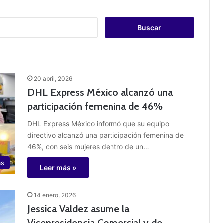
B
u
s
c
a
r
20 abril, 2026
:
DHL Express México alcanzó una
participación femenina de 46%
DHL Express México informó que su equipo
directivo alcanzó una participación femenina de
46%, con seis mujeres dentro de un…
as
Leer más »
14 enero, 2026
Jessica Valdez asume la
Vicepresidencia Comercial y de