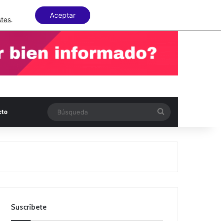
Facebook
X
LinkedIn
Random Articl
Aceptar
stes
.
Búsqueda
cto
Suscríbete