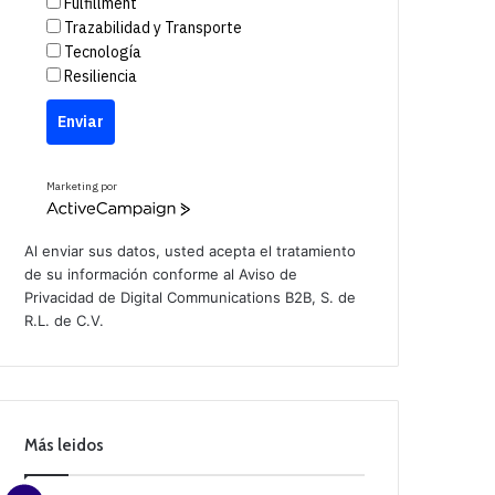
Fulfillment
Trazabilidad y Transporte
Tecnología
Resiliencia
Enviar
Marketing por
A
c
t
Al enviar sus datos, usted acepta el tratamiento
i
de su información conforme al
Aviso de
v
Privacidad
de Digital Communications B2B, S. de
e
C
R.L. de C.V.
a
m
p
a
i
g
n
Más leidos