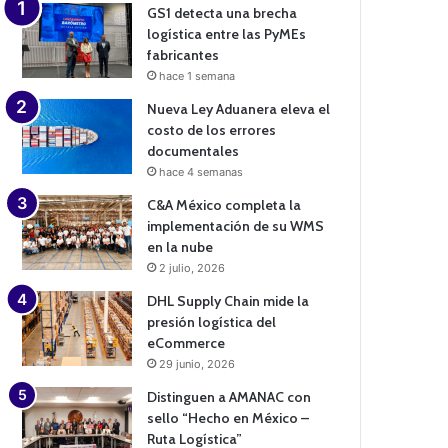
GS1 detecta una brecha
logística entre las PyMEs
fabricantes
hace 1 semana
Nueva Ley Aduanera eleva el
costo de los errores
documentales
hace 4 semanas
C&A México completa la
implementación de su WMS
en la nube
2 julio, 2026
DHL Supply Chain mide la
presión logística del
eCommerce
29 junio, 2026
Distinguen a AMANAC con
sello “Hecho en México –
Ruta Logística”