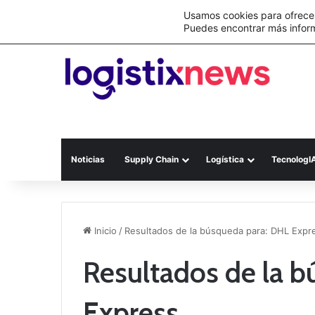
Lo último
Nueva Ley Aduanera eleva el costo de lo
Usamos cookies para ofrecer
Puedes encontrar más infor
Noticias
Supply Chain
Logística
TecnologI
Inicio
/
Resultados de la búsqueda para: DHL Expr
Resultados de la 
Express