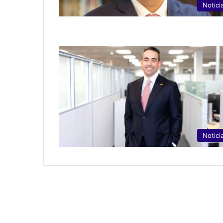
Notici
Notici