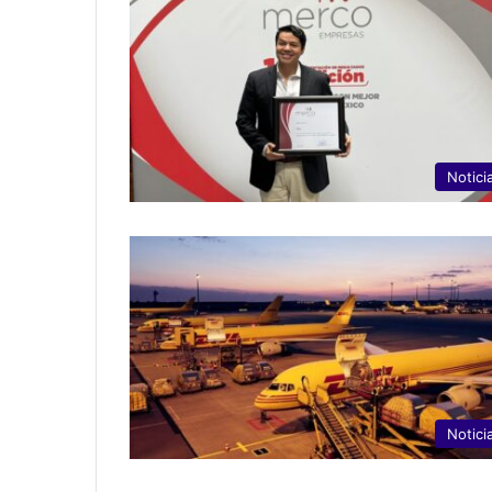
Notici
Notici