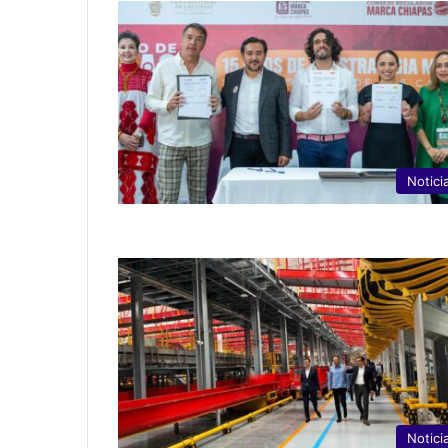
Notici
Notici