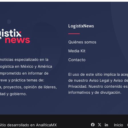
LogistixNews
Quiénes somos
Media Kit
noticias especializado en la
Contacto
 logística en México y América
omprometido en informar de
El uso de este sitio implica la ac
eve y práctica temas de:
de nuestro
Aviso Legal
y
Aviso d
Privacidad
. Nuestro contenido es
a, proyectos, opinión de líderes,
informativos y de divulgación.
dad y gobierno.
itio desarrollado en
AnalíticaMX
Facebook
X
LinkedIn
Inicio