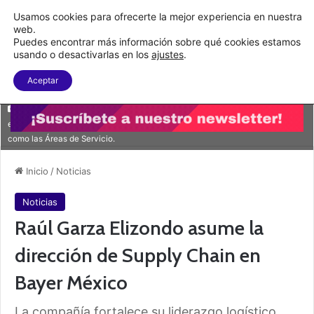
Nueva Ley Aduanera eleva el costo de los errores documentales
Usamos cookies para ofrecerte la mejor experiencia en nuestra
web.
Puedes encontrar más información sobre qué cookies estamos
Menu
B
usando o desactivarlas en los
ajustes
.
Aceptar
Oficinas Corporativas en Ciudad de México (Cervantes Saavedra). En
este sitio se concentran todas las Divisiones y las Unidades de Negocio así
como las Áreas de Servicio.
Inicio
/
Noticias
Noticias
Raúl Garza Elizondo asume la
dirección de Supply Chain en
Bayer México
La compañía fortalece su liderazgo logístico