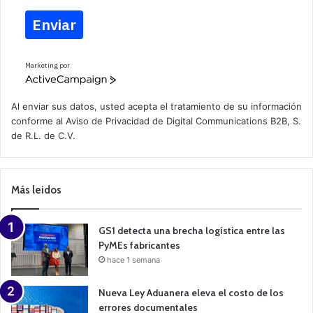
Enviar
Marketing por
A
c
t
Al enviar sus datos, usted acepta el tratamiento de su información
i
conforme al
Aviso de Privacidad
de Digital Communications B2B, S.
v
de R.L. de C.V.
e
C
a
m
p
Más leidos
a
i
g
n
GS1 detecta una brecha logística entre las
PyMEs fabricantes
hace 1 semana
Nueva Ley Aduanera eleva el costo de los
errores documentales