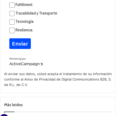
Fulfillment
Trazabilidad y Transporte
Tecnología
Resiliencia
Enviar
Marketing por
A
c
t
Al enviar sus datos, usted acepta el tratamiento de su información
i
conforme al
Aviso de Privacidad
de Digital Communications B2B, S.
v
de R.L. de C.V.
e
C
a
m
p
Más leidos
a
i
g