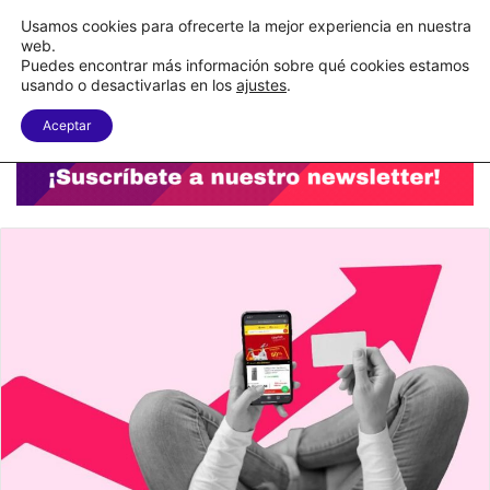
C&A México completa la implementación de su WMS en la nube
Usamos cookies para ofrecerte la mejor experiencia en nuestra
web.
Puedes encontrar más información sobre qué cookies estamos
Menu
B
usando o desactivarlas en los
ajustes
.
Aceptar