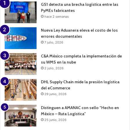
n
GS1 detecta una brecha logística entre las
PyMEs fabricantes
hace 2 semanas
Nueva Ley Aduanera eleva el costo de los
errores documentales
7 julio, 2026
C&A México completa la implementación de
su WMS en la nube
2 julio, 2026
DHL Supply Chain mide la presión logística
del eCommerce
29 junio, 2026
Distinguen a AMANAC con sello “Hecho en
México – Ruta Logística”
25 junio, 2026