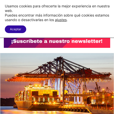
C&A México completa la implementación de su WMS en la nube
Usamos cookies para ofrecerte la mejor experiencia en nuestra
web.
Puedes encontrar más información sobre qué cookies estamos
Menu
B
usando o desactivarlas en los
ajustes
.
Aceptar