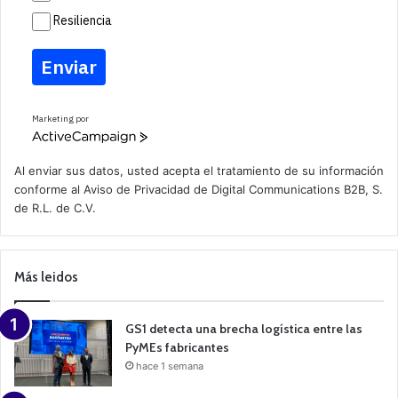
Resiliencia
Enviar
Marketing por
A
c
t
Al enviar sus datos, usted acepta el tratamiento de su información
i
conforme al
Aviso de Privacidad
de Digital Communications B2B, S.
v
de R.L. de C.V.
e
C
a
m
p
Más leidos
a
i
g
n
GS1 detecta una brecha logística entre las
PyMEs fabricantes
hace 1 semana