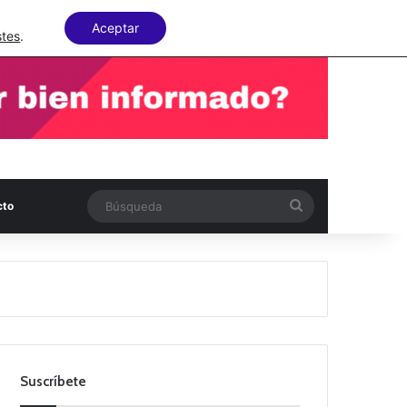
Facebook
X
LinkedIn
Random Articl
Aceptar
stes
.
Búsqueda
cto
Suscríbete