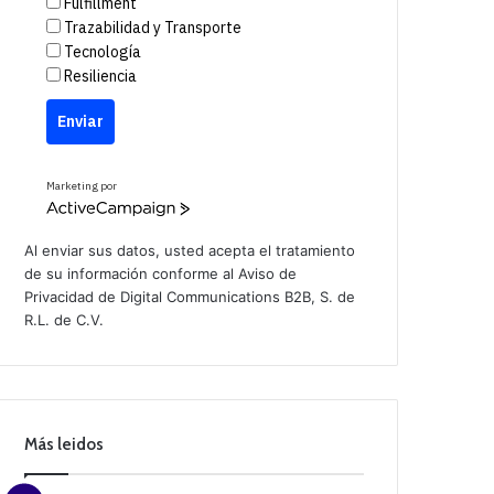
Fulfillment
Trazabilidad y Transporte
Tecnología
Resiliencia
Enviar
Marketing por
A
c
t
Al enviar sus datos, usted acepta el tratamiento
i
de su información conforme al
Aviso de
v
Privacidad
de Digital Communications B2B, S. de
e
C
R.L. de C.V.
a
m
p
a
i
g
n
Más leidos