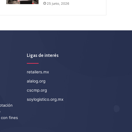
25 junio, 2026
Ligas de interés
retailers.mx
alalog.org
cscmp.org
soylogistico.org.mx
eptación
e
 con fines