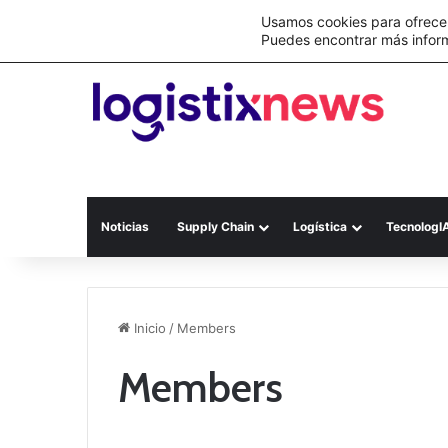
Lo último
Nueva Ley Aduanera eleva el costo de lo
Usamos cookies para ofrecer
Puedes encontrar más infor
Noticias
Supply Chain
Logística
TecnologI
Inicio
/
Members
Members