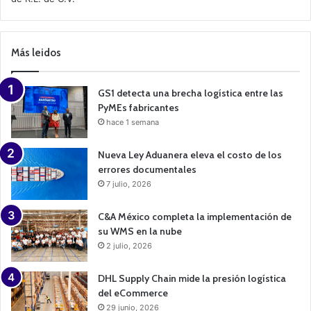
C
a
m
p
Más leidos
a
i
g
n
GS1 detecta una brecha logística entre las
PyMEs fabricantes
hace 1 semana
Nueva Ley Aduanera eleva el costo de los
errores documentales
7 julio, 2026
C&A México completa la implementación de
su WMS en la nube
2 julio, 2026
DHL Supply Chain mide la presión logística
del eCommerce
29 junio, 2026