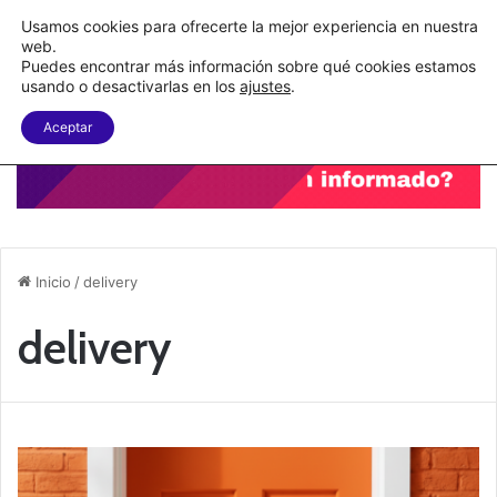
Nueva Ley Aduanera eleva el costo de los errores documentales
Usamos cookies para ofrecerte la mejor experiencia en nuestra
web.
Puedes encontrar más información sobre qué cookies estamos
Menu
B
usando o desactivarlas en los
ajustes
.
Aceptar
Inicio
/
delivery
delivery