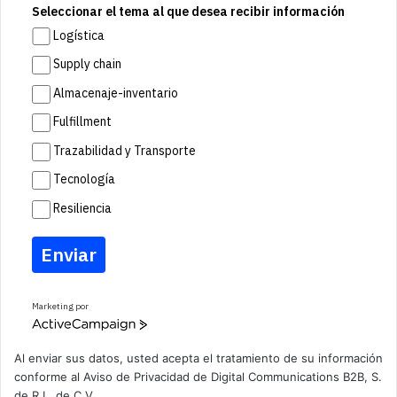
Seleccionar el tema al que desea recibir información
Logística
Supply chain
Almacenaje-inventario
Fulfillment
Trazabilidad y Transporte
Tecnología
Resiliencia
Enviar
Marketing por
A
c
t
Al enviar sus datos, usted acepta el tratamiento de su información
i
conforme al
Aviso de Privacidad
de Digital Communications B2B, S.
v
de R.L. de C.V.
e