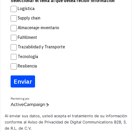
Seleccionar el tema al que desea recibir información
Logística
Supply chain
Almacenaje-inventario
Fulfillment
Trazabilidad y Transporte
Tecnología
Resiliencia
Enviar
Marketing por
A
c
t
Al enviar sus datos, usted acepta el tratamiento de su información
i
conforme al
Aviso de Privacidad
de Digital Communications B2B, S.
v
de R.L. de C.V.
e