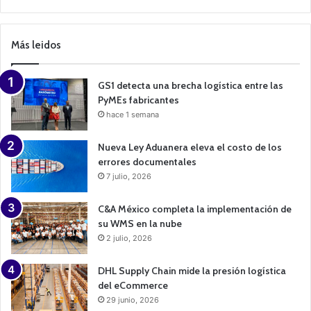
C
a
m
p
Más leidos
a
i
g
n
GS1 detecta una brecha logística entre las
PyMEs fabricantes
hace 1 semana
Nueva Ley Aduanera eleva el costo de los
errores documentales
7 julio, 2026
C&A México completa la implementación de
su WMS en la nube
2 julio, 2026
DHL Supply Chain mide la presión logística
del eCommerce
29 junio, 2026