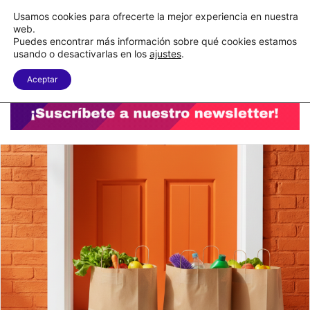
C&A México completa la implementación de su WMS en la nube
Usamos cookies para ofrecerte la mejor experiencia en nuestra
web.
Puedes encontrar más información sobre qué cookies estamos
Menu
B
usando o desactivarlas en los
ajustes
.
Aceptar