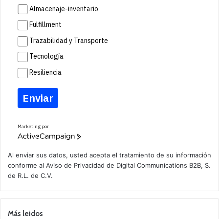
Almacenaje-inventario
Fulfillment
Trazabilidad y Transporte
Tecnología
Resiliencia
Enviar
Marketing por
A
c
t
Al enviar sus datos, usted acepta el tratamiento de su información
i
conforme al
Aviso de Privacidad
de Digital Communications B2B, S.
v
de R.L. de C.V.
e
C
a
m
p
Más leidos
a