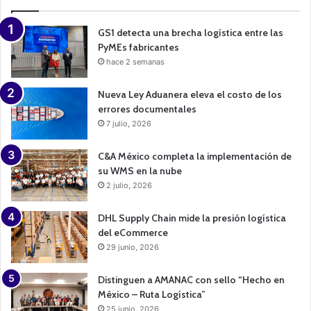
i
g
n
GS1 detecta una brecha logística entre las
PyMEs fabricantes
hace 2 semanas
Nueva Ley Aduanera eleva el costo de los
errores documentales
7 julio, 2026
C&A México completa la implementación de
su WMS en la nube
2 julio, 2026
DHL Supply Chain mide la presión logística
del eCommerce
29 junio, 2026
Distinguen a AMANAC con sello “Hecho en
México – Ruta Logística”
25 junio, 2026