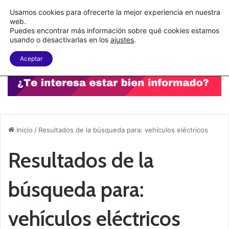
C&A México completa la implementación de su WMS en la nube
Usamos cookies para ofrecerte la mejor experiencia en nuestra
web.
Puedes encontrar más información sobre qué cookies estamos
Menu
B
usando o desactivarlas en los
ajustes
.
Aceptar
Inicio
/
Resultados de la búsqueda para: vehículos eléctricos
Resultados de la
búsqueda para:
vehículos eléctricos