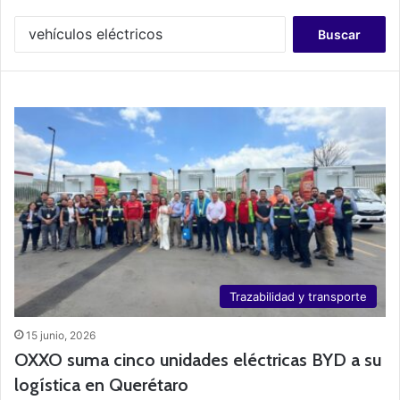
B
u
s
c
a
r
:
Trazabilidad y transporte
15 junio, 2026
OXXO suma cinco unidades eléctricas BYD a su
logística en Querétaro