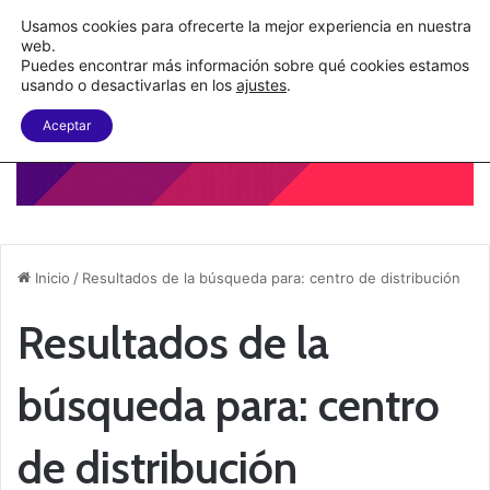
C&A México completa la implementación de su WMS en la nube
Usamos cookies para ofrecerte la mejor experiencia en nuestra
web.
Puedes encontrar más información sobre qué cookies estamos
Menu
B
usando o desactivarlas en los
ajustes
.
Aceptar
Inicio
/
Resultados de la búsqueda para: centro de distribución
Resultados de la
búsqueda para:
centro
de distribución