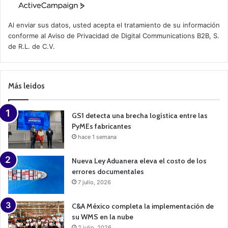
A
c
t
Al enviar sus datos, usted acepta el tratamiento de su información
i
conforme al
Aviso de Privacidad
de Digital Communications B2B, S.
v
de R.L. de C.V.
e
C
a
m
p
Más leidos
a
i
g
n
GS1 detecta una brecha logística entre las
PyMEs fabricantes
hace 1 semana
Nueva Ley Aduanera eleva el costo de los
errores documentales
7 julio, 2026
C&A México completa la implementación de
su WMS en la nube
2 julio, 2026