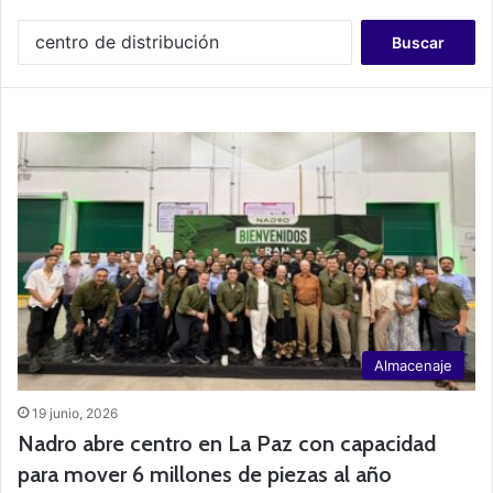
B
u
s
c
a
r
:
Almacenaje
19 junio, 2026
Nadro abre centro en La Paz con capacidad
para mover 6 millones de piezas al año