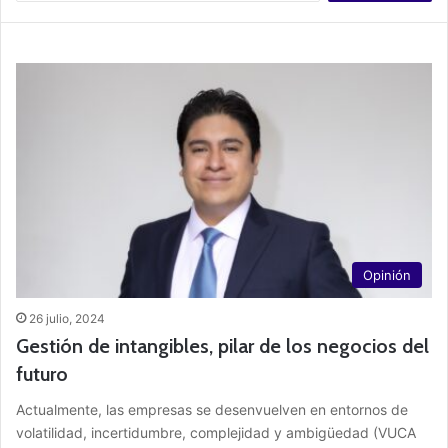
s
c
a
r
:
Opinión
26 julio, 2024
Gestión de intangibles, pilar de los negocios del
futuro
Actualmente, las empresas se desenvuelven en entornos de
volatilidad, incertidumbre, complejidad y ambigüedad (VUCA