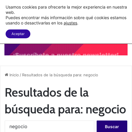
C&A México completa la implementación de su WMS en la nube
Usamos cookies para ofrecerte la mejor experiencia en nuestra
web.
Puedes encontrar más información sobre qué cookies estamos
Menu
B
usando o desactivarlas en los
ajustes
.
Aceptar
Inicio
/
Resultados de la búsqueda para: negocio
Resultados de la
búsqueda para:
negocio
B
u