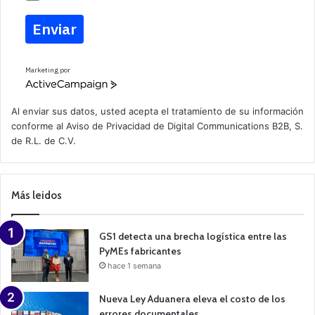
Enviar
Marketing por
A
c
t
Al enviar sus datos, usted acepta el tratamiento de su información
i
conforme al
Aviso de Privacidad
de Digital Communications B2B, S.
v
de R.L. de C.V.
e
C
a
m
p
Más leidos
a
i
g
n
GS1 detecta una brecha logística entre las
PyMEs fabricantes
hace 1 semana
Nueva Ley Aduanera eleva el costo de los
errores documentales