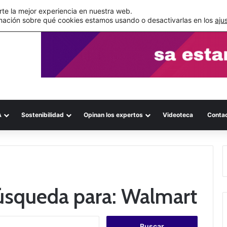
s errores documentales
te la mejor experiencia en nuestra web.
mación sobre qué cookies estamos usando o desactivarlas en los
aju
A
Sostenibilidad
Opinan los expertos
Videoteca
Conta
búsqueda para:
Walmart
B