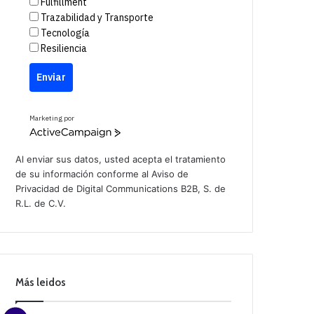
Fulfillment
Trazabilidad y Transporte
Tecnología
Resiliencia
Enviar
Marketing por
A
c
t
Al enviar sus datos, usted acepta el tratamiento
i
de su información conforme al
Aviso de
v
Privacidad
de Digital Communications B2B, S. de
e
C
R.L. de C.V.
a
m
p
a
i
g
n
Más leidos