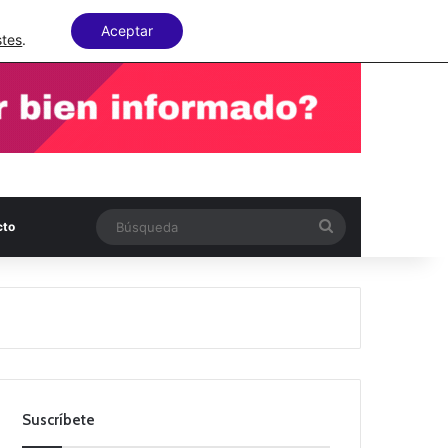
Facebook
X
LinkedIn
Random Articl
Aceptar
stes
.
Búsqueda
cto
Suscríbete