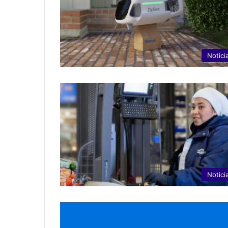
Notici
Notici