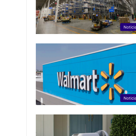
Notici
Notici