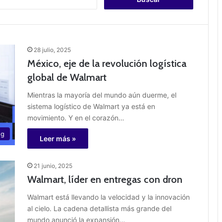
u
s
c
a
r
28 julio, 2025
:
México, eje de la revolución logística
global de Walmart
Mientras la mayoría del mundo aún duerme, el
sistema logístico de Walmart ya está en
movimiento. Y en el corazón…
ng
Leer más »
21 junio, 2025
Walmart, líder en entregas con dron
Walmart está llevando la velocidad y la innovación
al cielo. La cadena detallista más grande del
mundo anunció la expansión…