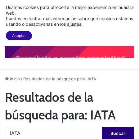
C&A México completa la implementación de su WMS en la nube
Usamos cookies para ofrecerte la mejor experiencia en nuestra
web.
Puedes encontrar más información sobre qué cookies estamos
Menu
B
usando o desactivarlas en los
ajustes
.
Aceptar
Inicio
/
Resultados de la búsqueda para: IATA
Resultados de la
búsqueda para:
IATA
B
u