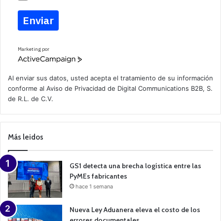
Enviar
Marketing por
A
c
t
Al enviar sus datos, usted acepta el tratamiento de su información
i
conforme al
Aviso de Privacidad
de Digital Communications B2B, S.
v
de R.L. de C.V.
e
C
a
m
p
Más leidos
a
i
g
n
GS1 detecta una brecha logística entre las
PyMEs fabricantes
hace 1 semana
Nueva Ley Aduanera eleva el costo de los
errores documentales