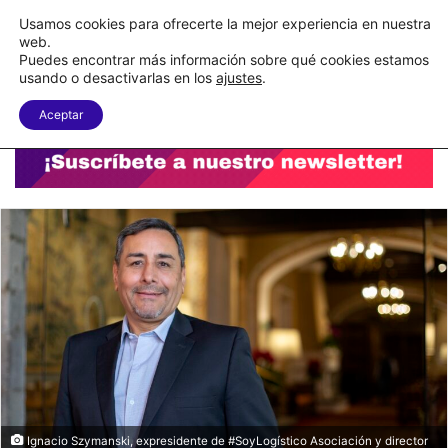
C&A México completa la implementación de su WMS en la nube
Usamos cookies para ofrecerte la mejor experiencia en nuestra
web.
Puedes encontrar más información sobre qué cookies estamos
Menu
B
usando o desactivarlas en los
ajustes
.
Aceptar
Ignacio Szymanski, expresidente de #SoyLogístico Asociación y director