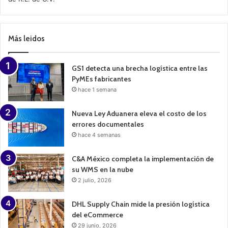
C
a
m
p
Más leidos
a
i
g
n
GS1 detecta una brecha logística entre las
PyMEs fabricantes
hace 1 semana
Nueva Ley Aduanera eleva el costo de los
errores documentales
hace 4 semanas
C&A México completa la implementación de
su WMS en la nube
2 julio, 2026
DHL Supply Chain mide la presión logística
del eCommerce
29 junio, 2026