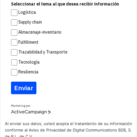
Seleccionar el tema al que desea recibir información
Logística
Supply chain
Almacenaje-inventario
Fulfillment
Trazabilidad y Transporte
Tecnología
Resiliencia
Enviar
Marketing por
A
c
t
Al enviar sus datos, usted acepta el tratamiento de su información
i
conforme al
Aviso de Privacidad
de Digital Communications B2B, S.
v
de R.L. de C.V.
e