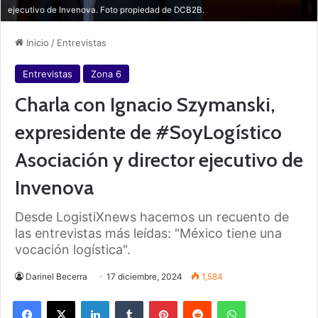
ejecutivo de Invenova. Foto propiedad de DCB2B.
Inicio
/
Entrevistas
Entrevistas
Zona 6
Charla con Ignacio Szymanski,
expresidente de #SoyLogístico
Asociación y director ejecutivo de
Invenova
Desde LogistiXnews hacemos un recuento de
las entrevistas más leídas: "México tiene una
vocación logística".
Darinel Becerra
17 diciembre, 2024
1,584
Facebook
X
LinkedIn
Tumblr
Pinterest
Reddit
WhatsApp