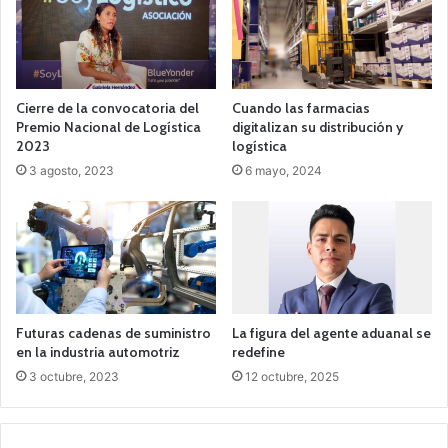
Cierre de la convocatoria del
Cuando las farmacias
Premio Nacional de Logística
digitalizan su distribución y
2023
logística
3 agosto, 2023
6 mayo, 2024
Futuras cadenas de suministro
La figura del agente aduanal se
en la industria automotriz
redefine
3 octubre, 2023
12 octubre, 2025