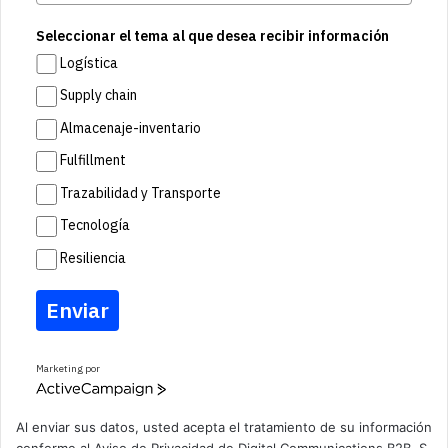
Seleccionar el tema al que desea recibir información
Logística
Supply chain
Almacenaje-inventario
Fulfillment
Trazabilidad y Transporte
Tecnología
Resiliencia
Enviar
Marketing por
A
c
t
Al enviar sus datos, usted acepta el tratamiento de su información
i
conforme al
Aviso de Privacidad
de Digital Communications B2B, S.