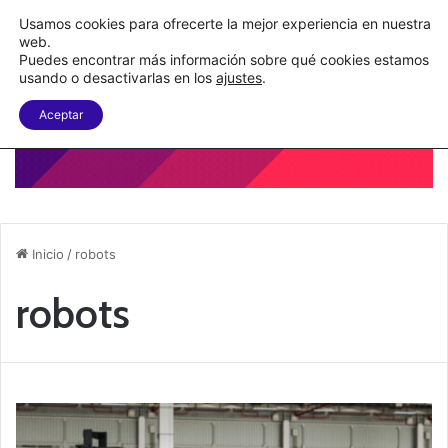
Nueva Ley Aduanera eleva el costo de los errores documentales
Usamos cookies para ofrecerte la mejor experiencia en nuestra
web.
Puedes encontrar más información sobre qué cookies estamos
Menu
B
usando o desactivarlas en los
ajustes
.
Aceptar
Inicio
/
robots
robots