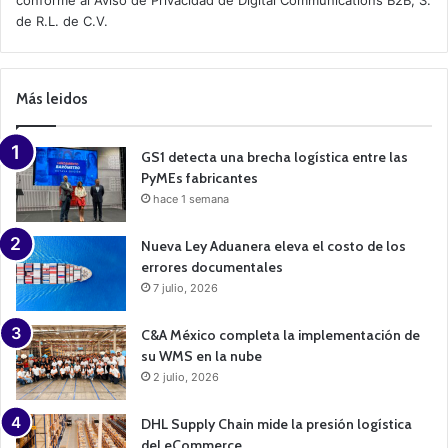
v
de R.L. de C.V.
e
C
a
m
p
Más leidos
a
i
g
n
GS1 detecta una brecha logística entre las
PyMEs fabricantes
hace 1 semana
Nueva Ley Aduanera eleva el costo de los
errores documentales
7 julio, 2026
C&A México completa la implementación de
su WMS en la nube
2 julio, 2026
DHL Supply Chain mide la presión logística
del eCommerce