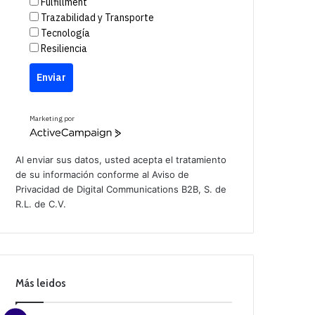
Fulfillment
Trazabilidad y Transporte
Tecnología
Resiliencia
Enviar
Marketing por
A
c
t
Al enviar sus datos, usted acepta el tratamiento
i
de su información conforme al
Aviso de
v
Privacidad
de Digital Communications B2B, S. de
e
C
R.L. de C.V.
a
m
p
a
i
g
n
Más leidos