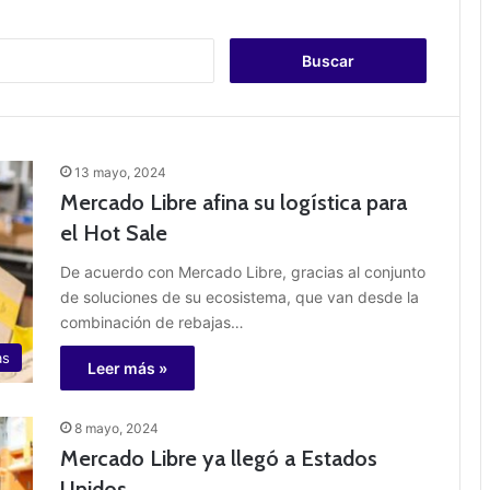
B
u
s
c
a
r
13 mayo, 2024
:
Mercado Libre afina su logística para
el Hot Sale
De acuerdo con Mercado Libre, gracias al conjunto
de soluciones de su ecosistema, que van desde la
combinación de rebajas…
as
Leer más »
8 mayo, 2024
Mercado Libre ya llegó a Estados
Unidos