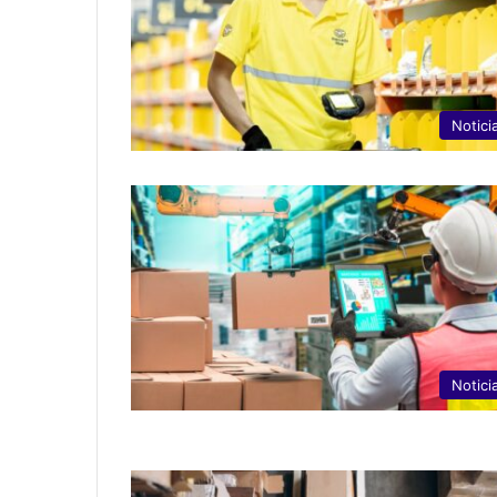
Notici
Notici