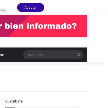
Facebook
X
LinkedIn
Random Articl
Aceptar
stes
.
Búsqueda
cto
Suscríbete