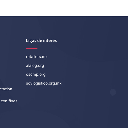
Ligas de interés
retailers.mx
alalog.org
cscmp.org
soylogistico.org.mx
eptación
e
 con fines