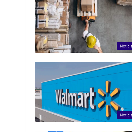
Notici
Notici