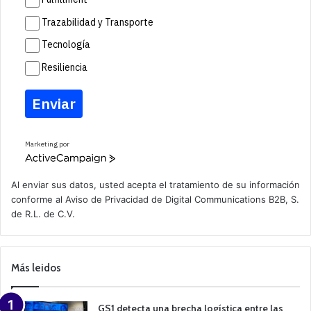
Trazabilidad y Transporte
Tecnología
Resiliencia
Enviar
Marketing por
A
c
t
Al enviar sus datos, usted acepta el tratamiento de su información
i
conforme al
Aviso de Privacidad
de Digital Communications B2B, S.
v
de R.L. de C.V.
e
C
a
m
p
Más leidos
a
i
g
n
GS1 detecta una brecha logística entre las