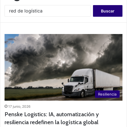
B
u
s
c
a
r
:
Resiliencia
17 junio, 2026
Penske Logistics: IA, automatización y
resiliencia redefinen la logística global