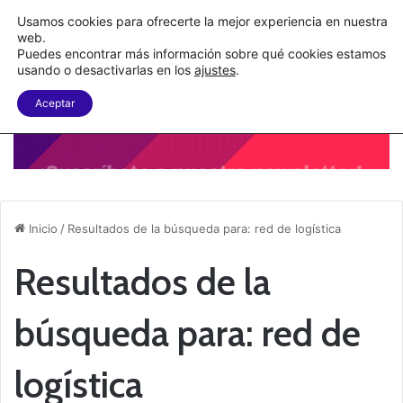
C&A México completa la implementación de su WMS en la nube
Usamos cookies para ofrecerte la mejor experiencia en nuestra
web.
Puedes encontrar más información sobre qué cookies estamos
Menu
B
usando o desactivarlas en los
ajustes
.
Aceptar
Inicio
/
Resultados de la búsqueda para: red de logística
Resultados de la
búsqueda para:
red de
logística