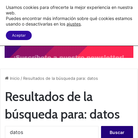
C&A México completa la implementación de su WMS en la nube
Usamos cookies para ofrecerte la mejor experiencia en nuestra
web.
Puedes encontrar más información sobre qué cookies estamos
Menu
B
usando o desactivarlas en los
ajustes
.
Aceptar
Inicio
/
Resultados de la búsqueda para: datos
Resultados de la
búsqueda para:
datos
B
u