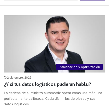
s
c
a
r
:
Planificación y optimización
2 diciembre, 2025
¿Y si tus datos logísticos pudieran hablar?
La cadena de suministro automotriz opera como una máquina
perfectamente calibrada. Cada día, miles de piezas y sus
datos logísticos…