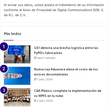
t
Al enviar sus datos, usted acepta el tratamiento de su información
i
conforme al
Aviso de Privacidad
de Digital Communications B2B, S.
v
de R.L. de C.V.
e
C
a
m
p
Más leidos
a
i
g
n
GS1 detecta una brecha logística entre las
PyMEs fabricantes
hace 1 semana
Nueva Ley Aduanera eleva el costo de los
errores documentales
7 julio, 2026
C&A México completa la implementación de
su WMS en la nube
2 julio, 2026