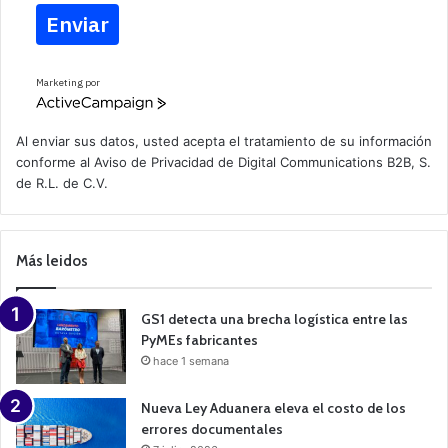
Enviar
Marketing por
A
c
t
Al enviar sus datos, usted acepta el tratamiento de su información
i
conforme al
Aviso de Privacidad
de Digital Communications B2B, S.
v
de R.L. de C.V.
e
C
a
m
p
Más leidos
a
i
g
n
GS1 detecta una brecha logística entre las
PyMEs fabricantes
hace 1 semana
Nueva Ley Aduanera eleva el costo de los
errores documentales