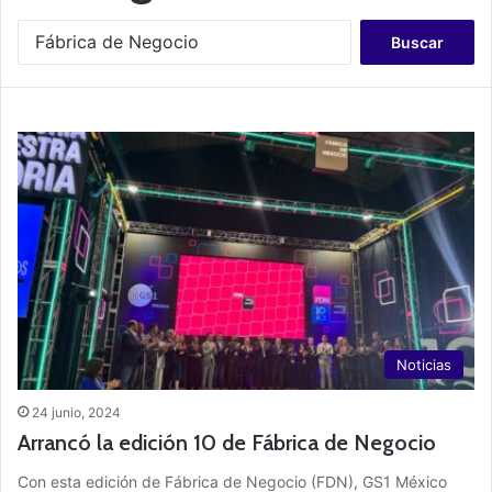
B
u
s
c
a
r
:
Noticias
24 junio, 2024
Arrancó la edición 10 de Fábrica de Negocio
Con esta edición de Fábrica de Negocio (FDN), GS1 México