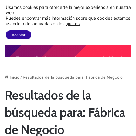
C&A México completa la implementación de su WMS en la nube
Usamos cookies para ofrecerte la mejor experiencia en nuestra
web.
Puedes encontrar más información sobre qué cookies estamos
Menu
B
usando o desactivarlas en los
ajustes
.
Aceptar
Inicio
/
Resultados de la búsqueda para: Fábrica de Negocio
Resultados de la
búsqueda para:
Fábrica
de Negocio