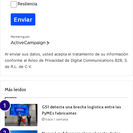
Resiliencia
Enviar
Marketing por
A
c
t
Al enviar sus datos, usted acepta el tratamiento de su información
i
conforme al
Aviso de Privacidad
de Digital Communications B2B, S.
v
de R.L. de C.V.
e
C
a
m
p
Más leidos
a
i
g
n
GS1 detecta una brecha logística entre las
PyMEs fabricantes
hace 1 semana