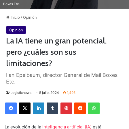
Boxes Etc.
Inicio
/
Opinión
Opinión
La IA tiene un gran potencial,
pero ¿cuáles son sus
limitaciones?
Ilan Epelbaum, director General de Mail Boxes
Etc.
Logistixnews
5 julio, 2024
1,495
Facebook
X
LinkedIn
Tumblr
Pinterest
Reddit
WhatsApp
La evolución de la
inteligencia artificial (IA)
está