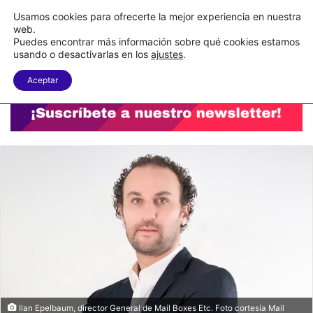
C&A México completa la implementación de su WMS en la nube
Usamos cookies para ofrecerte la mejor experiencia en nuestra
web.
Puedes encontrar más información sobre qué cookies estamos
Menu
B
usando o desactivarlas en los
ajustes
.
Aceptar
Ilan Epelbaum, director General de Mail Boxes Etc. Foto cortesía Mail