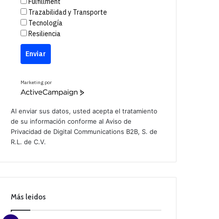
Fulfillment
Trazabilidad y Transporte
Tecnología
Resiliencia
Enviar
Marketing por
A
c
t
Al enviar sus datos, usted acepta el tratamiento
i
de su información conforme al
Aviso de
v
Privacidad
de Digital Communications B2B, S. de
e
C
R.L. de C.V.
a
m
p
a
i
g
n
Más leidos