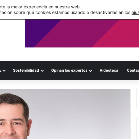
de su WMS en la nube
te la mejor experiencia en nuestra web.
mación sobre qué cookies estamos usando o desactivarlas en los
aju
A
Sostenibilidad
Opinan los expertos
Videoteca
Conta