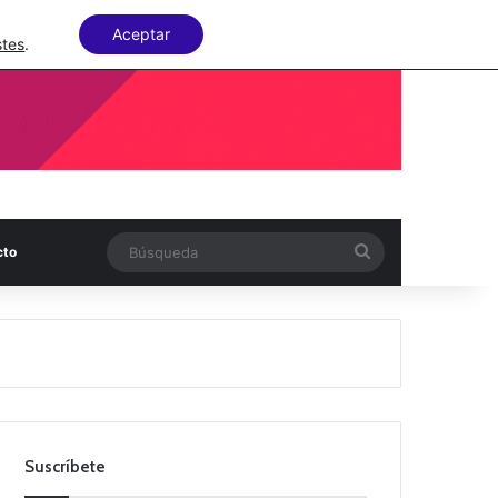
Facebook
X
LinkedIn
Random Articl
Aceptar
stes
.
Búsqueda
cto
Suscríbete