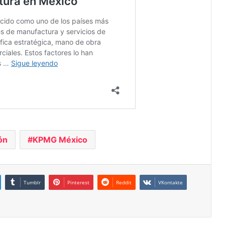
ón
KPMG México
Tumblr
Pinterest
Reddit
VKontakte