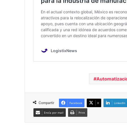
Automatizaci
Compartir
Facebook
X
LinkedIn
Envía por mail
Print