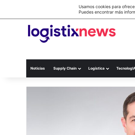
Lo último
C&A México completa la implementación 
Usamos cookies para ofrecer
Puedes encontrar más infor
Noticias
Supply Chain
Logística
TecnologI