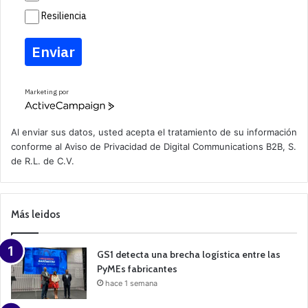
Resiliencia
Enviar
Marketing por
A
c
t
Al enviar sus datos, usted acepta el tratamiento de su información
i
conforme al
Aviso de Privacidad
de Digital Communications B2B, S.
v
de R.L. de C.V.
e
C
a
m
p
Más leidos
a
i
g
n
GS1 detecta una brecha logística entre las
PyMEs fabricantes
hace 1 semana