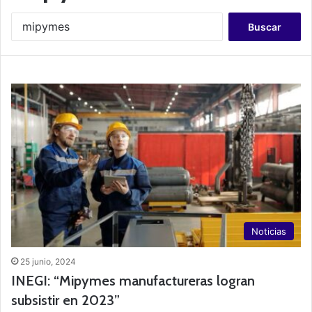
B
u
s
c
a
r
:
Noticias
25 junio, 2024
INEGI: “Mipymes manufactureras logran
subsistir en 2023”