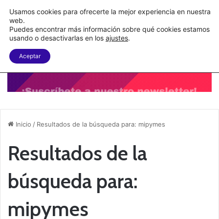
C&A México completa la implementación de su WMS en la nube
Usamos cookies para ofrecerte la mejor experiencia en nuestra
web.
Puedes encontrar más información sobre qué cookies estamos
Menu
B
usando o desactivarlas en los
ajustes
.
Aceptar
Inicio
/
Resultados de la búsqueda para: mipymes
Resultados de la
búsqueda para:
mipymes