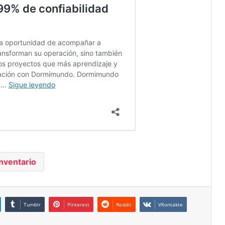
inventario
Tumblr
Pinterest
Reddit
VKontakte