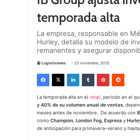
temporada alta
La empresa, responsable en M
Hurley, detalla su modelo de inv
remanentes y asegurar disponi
Logistixnews
23 noviembre, 2025
Facebook
X
LinkedIn
Tumblr
Pinterest
Reddit
La temporada alta en el
retail
, periodo en el q
y 40% de su volumen anual de ventas
, depen
meses antes de noviembre. De acuerdo con
I
como
Champion
,
London Fog
,
Express
y
Hurle
de anticipación para primavera–verano y hasta