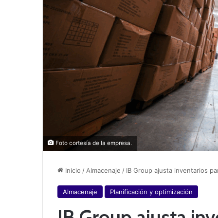
Foto cortesía de la empresa.
Inicio
/
Almacenaje
/
IB Group ajusta inventarios pa
Almacenaje
Planificación y optimización
IB Group ajusta inv