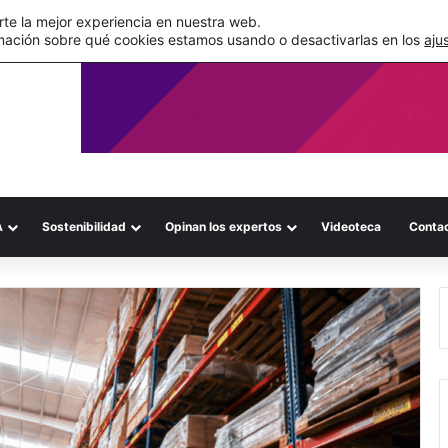
de su WMS en la nube
te la mejor experiencia en nuestra web.
mación sobre qué cookies estamos usando o desactivarlas en los
aju
A
Sostenibilidad
Opinan los expertos
Videoteca
Conta