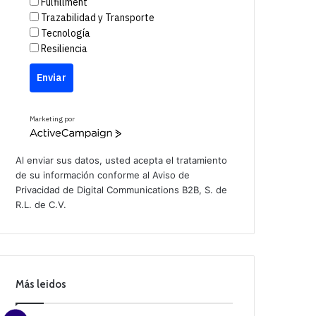
Fulfillment
Trazabilidad y Transporte
Tecnología
Resiliencia
Enviar
Marketing por
A
c
t
Al enviar sus datos, usted acepta el tratamiento
i
de su información conforme al
Aviso de
v
Privacidad
de Digital Communications B2B, S. de
e
C
R.L. de C.V.
a
m
p
a
i
g
n
Más leidos