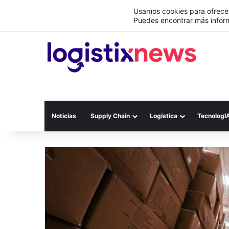
Lo último
C&A México completa la implementación 
Usamos cookies para ofrecer
Puedes encontrar más infor
Noticias
Supply Chain
Logística
TecnologI