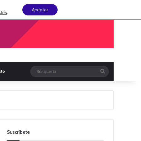
Facebook
X
LinkedIn
Random Articl
Aceptar
stes
.
Búsqueda
cto
Suscríbete