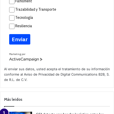
Fulfillment
Trazabilidad y Transporte
Tecnología
Resiliencia
Enviar
Marketing por
A
c
t
Al enviar sus datos, usted acepta el tratamiento de su información
i
conforme al
Aviso de Privacidad
de Digital Communications B2B, S.
v
de R.L. de C.V.
e
C
a
m
p
Más leidos
a
i
g
n