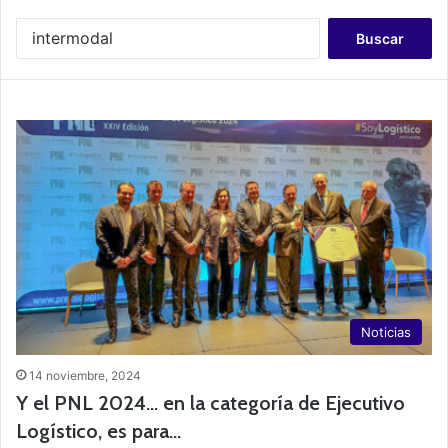
B
u
s
c
a
r
:
Noticias
14 noviembre, 2024
Y el PNL 2024… en la categoría de Ejecutivo
Logístico, es para…