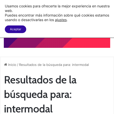
C&A México completa la implementación de su WMS en la nube
Usamos cookies para ofrecerte la mejor experiencia en nuestra
web.
Puedes encontrar más información sobre qué cookies estamos
Menu
B
usando o desactivarlas en los
ajustes
.
Aceptar
Inicio
/
Resultados de la búsqueda para: intermodal
Resultados de la
búsqueda para:
intermodal