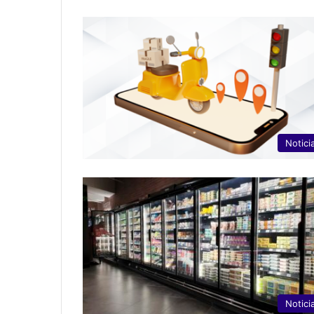
Notici
Notici