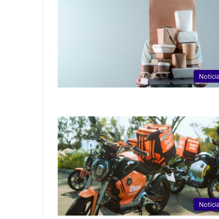
Notici
Notici