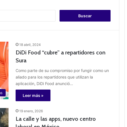
B
u
s
c
a
r
18 abril, 2024
:
DiDi Food “cubre” a repartidores con
Sura
Como parte de su compromiso por fungir como un
aliado para los repartidores que utilizan la
aplicación, DiDi Food anunció…
as
Leer más »
19 enero, 2026
La calle y las apps, nuevo centro
laboral en México