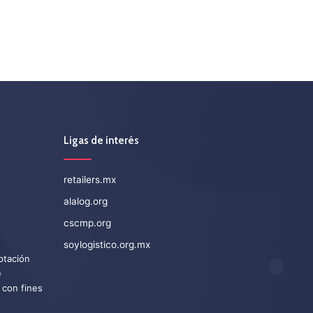
Ligas de interés
retailers.mx
alalog.org
cscmp.org
soylogistico.org.mx
eptación
e
 con fines