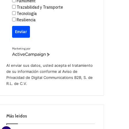
Fulfillment
Trazabilidad y Transporte
Tecnología
Resiliencia
Enviar
Marketing por
A
c
t
Al enviar sus datos, usted acepta el tratamiento
i
de su información conforme al
Aviso de
v
Privacidad
de Digital Communications B2B, S. de
e
C
R.L. de C.V.
a
m
p
a
i
g
n
Más leidos