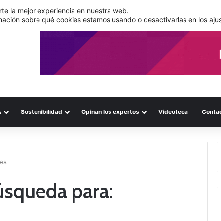
s errores documentales
te la mejor experiencia en nuestra web.
mación sobre qué cookies estamos usando o desactivarlas en los
aju
A
Sostenibilidad
Opinan los expertos
Videoteca
Conta
res
úsqueda para: