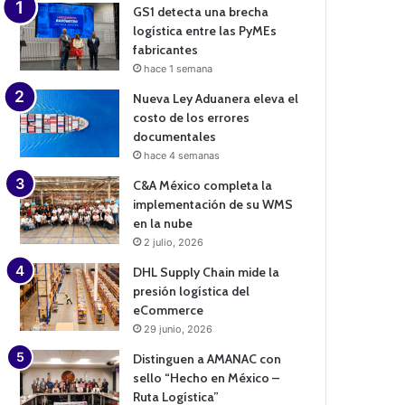
GS1 detecta una brecha
logística entre las PyMEs
fabricantes
hace 1 semana
Nueva Ley Aduanera eleva el
costo de los errores
documentales
hace 4 semanas
C&A México completa la
implementación de su WMS
en la nube
2 julio, 2026
DHL Supply Chain mide la
presión logística del
eCommerce
29 junio, 2026
Distinguen a AMANAC con
sello “Hecho en México –
Ruta Logística”