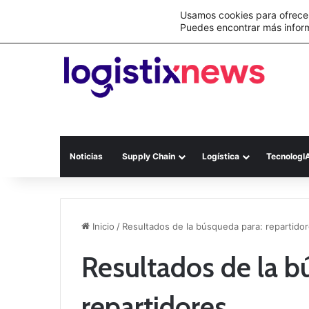
Lo último
Nueva Ley Aduanera eleva el costo de lo
Usamos cookies para ofrecer
Puedes encontrar más infor
Noticias
Supply Chain
Logística
TecnologI
Inicio
/
Resultados de la búsqueda para: repartido
Resultados de la b
repartidores