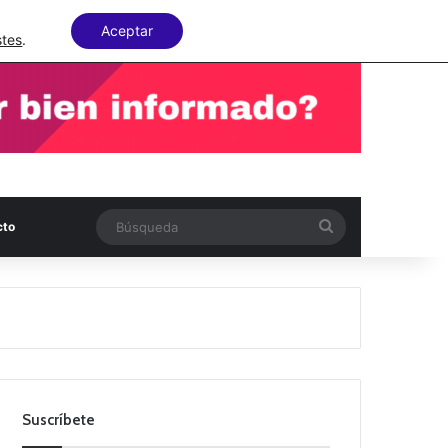
Facebook
X
LinkedIn
Random Articl
Aceptar
stes
.
Búsqueda
cto
Suscríbete