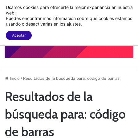
C&A México completa la implementación de su WMS en la nube
Usamos cookies para ofrecerte la mejor experiencia en nuestra
web.
Puedes encontrar más información sobre qué cookies estamos
Menu
B
usando o desactivarlas en los
ajustes
.
Aceptar
Inicio
/
Resultados de la búsqueda para: código de barras
Resultados de la
búsqueda para:
código
de barras