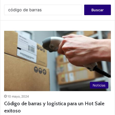
B
u
s
c
a
r
:
Noticias
10 mayo, 2024
Código de barras y logística para un Hot Sale
exitoso