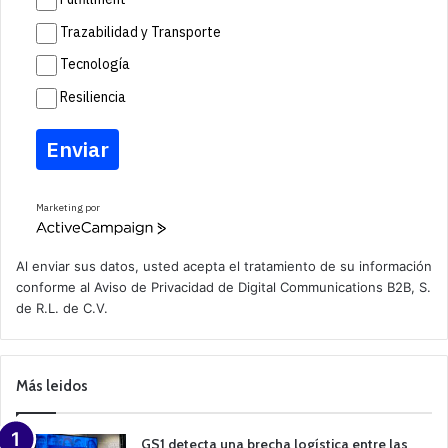
Trazabilidad y Transporte
Tecnología
Resiliencia
Enviar
Marketing por
A
c
t
Al enviar sus datos, usted acepta el tratamiento de su información
i
conforme al
Aviso de Privacidad
de Digital Communications B2B, S.
v
de R.L. de C.V.
e
C
a
m
p
Más leidos
a
i
g
n
GS1 detecta una brecha logística entre las