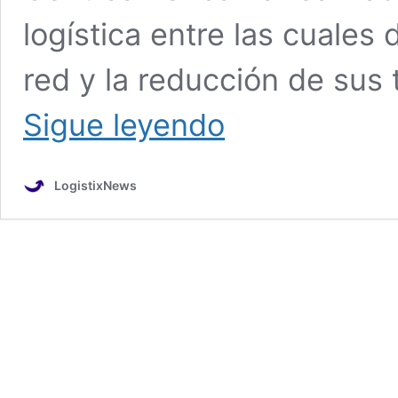
logística entre las cuales
red y la reducción de sus
Walmart,
Sigue leyendo
su
logística
como
LogistixNews
ventaja
competitiva