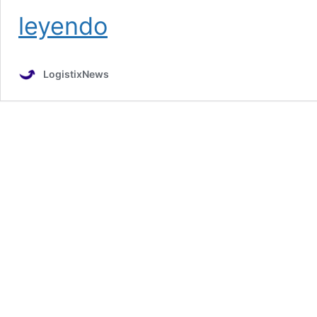
Premio
leyendo
Nacional
de
Logística,
LogistixNews
Galardón
Tameme
2022